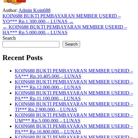
Author:
Admin Koin688
Post
KOIN688 BUKTI PEMBAYARAN MEMBER USERID –
YO*** Rp.1.300.000.,- LUNAS →
navigation
← KOIN688 BUKTI PEMBAYARAN MEMBER USERID –
HA*** Rp.5.000.000.,- LUNAS
Search
Search
Recent Posts
KOIN688 BUKTI PEMBAYARAN MEMBER USERID –
SA*** Rp.10.405.000.,- LUNAS
KOIN688 BUKTI PEMBAYARAN MEMBER USERID –
PA*** Rp.12.000.000.,- LUNAS
KOIN688 BUKTI PEMBAYARAN MEMBER USERID –
PA*** Rp.11.100.000.,- LUNAS
KOIN688 BUKTI PEMBAYARAN MEMBER USERID –
TI*** Rp.2.900.000.,- LUNAS
KOIN688 BUKTI PEMBAYARAN MEMBER USERID –
UM*** Rp.5.000.000.,- LUNAS
KOIN688 BUKTI PEMBAYARAN MEMBER USERID –
PA*** Rp.16.800.000.,- LUNAS
KOIN688 BUKTI PEMBAYARAN MEMBER USERID –