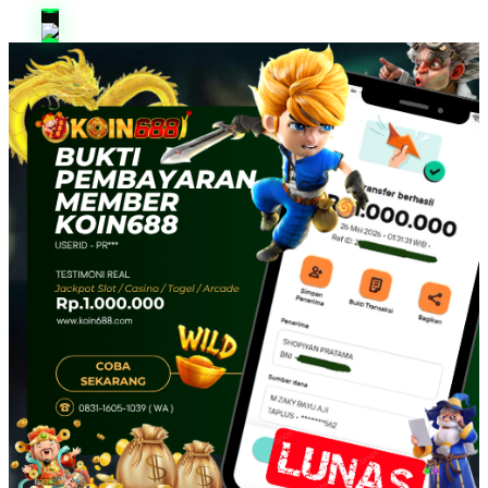
Skip
to
content
KOIN688