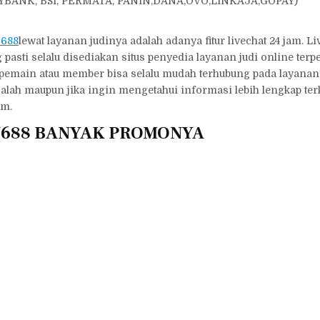
AYBANK, BSI, PERMATA, PANIN,DANA,OVO,LINKAJA,GOPAY)
688
lewat layanan judinya adalah adanya fitur livechat 24 jam. Li
pasti selalu disediakan situs penyedia layanan judi online terp
a pemain atau member bisa selalu mudah terhubung pada layanan
lah maupun jika ingin mengetahui informasi lebih lengkap terk
am.
688 BANYAK PROMONYA