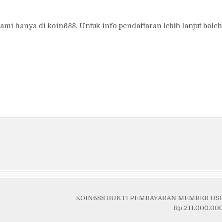
kami hanya di koin688. Untuk info pendaftaran lebih lanjut bole
KOIN688 BUKTI PEMBAYARAN MEMBER USER
Rp.211.000.00