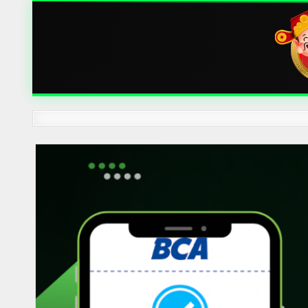
Skip
to
content
KOIN688