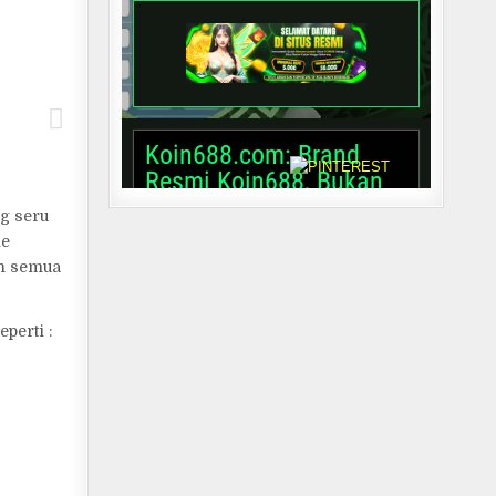
g seru
ne
n semua
perti :