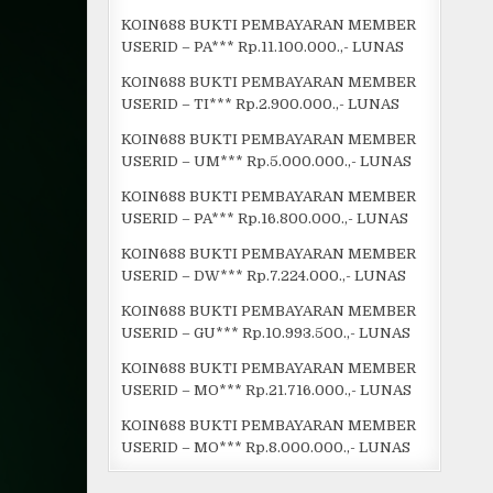
KOIN688 BUKTI PEMBAYARAN MEMBER
USERID – PA*** Rp.11.100.000.,- LUNAS
KOIN688 BUKTI PEMBAYARAN MEMBER
USERID – TI*** Rp.2.900.000.,- LUNAS
KOIN688 BUKTI PEMBAYARAN MEMBER
USERID – UM*** Rp.5.000.000.,- LUNAS
KOIN688 BUKTI PEMBAYARAN MEMBER
USERID – PA*** Rp.16.800.000.,- LUNAS
KOIN688 BUKTI PEMBAYARAN MEMBER
USERID – DW*** Rp.7.224.000.,- LUNAS
KOIN688 BUKTI PEMBAYARAN MEMBER
USERID – GU*** Rp.10.993.500.,- LUNAS
KOIN688 BUKTI PEMBAYARAN MEMBER
USERID – MO*** Rp.21.716.000.,- LUNAS
KOIN688 BUKTI PEMBAYARAN MEMBER
USERID – MO*** Rp.8.000.000.,- LUNAS