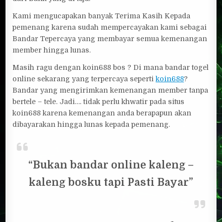
Kami mengucapakan banyak Terima Kasih Kepada
pemenang karena sudah mempercayakan kami sebagai
Bandar Tepercaya yang membayar semua kemenangan
member hingga lunas.
Masih ragu dengan koin688 bos ? Di mana bandar togel
online sekarang yang terpercaya seperti
koin688
?
Bandar yang mengirimkan kemenangan member tanpa
bertele – tele. Jadi…. tidak perlu khwatir pada situs
koin688 karena kemenangan anda berapapun akan
dibayarakan hingga lunas kepada pemenang.
“Bukan bandar online kaleng –
kaleng bosku tapi Pasti Bayar”