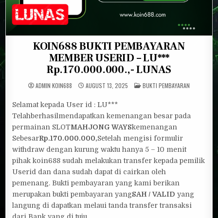
KOIN688 BUKTI PEMBAYARAN
MEMBER USERID – LU***
Rp.170.000.000.,- LUNAS
POSTED
ADMIN KOIN688
AUGUST 13, 2025
BUKTI PEMBAYARAN
IN
Selamat kepada User id : LU***
Telah
berhasil
mendapatkan kemenangan besar pada
permainan SLOT
MAHJONG WAYS
kemenangan
Sebesar
Rp.170.000.000,
Setelah mengisi formulir
withdraw dengan kurung waktu hanya 5 – 10 menit
pihak koin688 sudah melakukan transfer kepada pemilik
Userid dan dana sudah dapat di cairkan oleh
pemenang. Bukti pembayaran yang kami berikan
merupakan bukti pembayaran yang
SAH / VALID
yang
langung di dapatkan melaui tanda transfer transaksi
dari Bank yang di tuju.