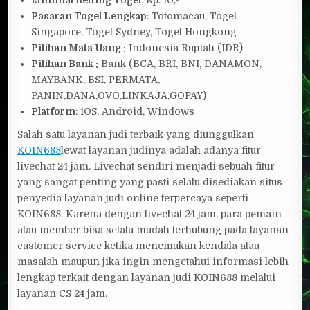
Minimal Betting Togel
: Rp. 10,-
Pasaran Togel Lengkap
: Totomacau, Togel
Singapore, Togel Sydney, Togel Hongkong
Pilihan Mata Uang :
Indonesia Rupiah (IDR)
Pilihan Bank :
Bank (BCA, BRI, BNI, DANAMON,
MAYBANK, BSI, PERMATA,
PANIN,DANA,OVO,LINKAJA,GOPAY)
Platform
: iOS, Android, Windows
Salah satu layanan judi terbaik yang diunggulkan
KOIN688
lewat layanan judinya adalah adanya fitur
livechat 24 jam. Livechat sendiri menjadi sebuah fitur
yang sangat penting yang pasti selalu disediakan situs
penyedia layanan judi online terpercaya seperti
KOIN688. Karena dengan livechat 24 jam, para pemain
atau member bisa selalu mudah terhubung pada layanan
customer service ketika menemukan kendala atau
masalah maupun jika ingin mengetahui informasi lebih
lengkap terkait dengan layanan judi KOIN688 melalui
layanan CS 24 jam.