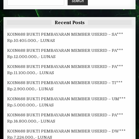
SEARCH
Recent Posts
KOIN688 BUKTI PEMBAYARAN MEMBER USERID – SA***
Rp.10.405.000.,- LUNAS
KOIN688 BUKTI PEMBAYARAN MEMBER USERID – PA***
Rp.12.000.000.,- LUNAS
KOIN688 BUKTI PEMBAYARAN MEMBER USERID – PA***
Rp.11.100.000.,- LUNAS
KOIN688 BUKTI PEMBAYARAN MEMBER USERID – TI***
Rp.2.900.000.,- LUNAS
KOIN688 BUKTI PEMBAYARAN MEMBER USERID – UM***
Rp.5.000.000.,- LUNAS
KOIN688 BUKTI PEMBAYARAN MEMBER USERID – PA***
Rp.16.800.000.,- LUNAS
KOIN688 BUKTI PEMBAYARAN MEMBER USERID – DW***
Rp.7.224.000.,- LUNAS