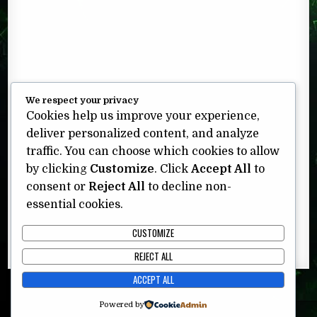
We respect your privacy
Cookies help us improve your experience,
deliver personalized content, and analyze
traffic. You can choose which cookies to allow
by clicking
Customize
. Click
Accept All
to
consent or
Reject All
to decline non-
essential cookies.
CUSTOMIZE
REJECT ALL
ACCEPT ALL
Powered by