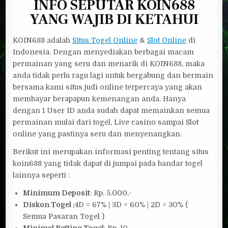
INFO SEPUTAR KOIN688
YANG WAJIB DI KETAHUI
KOIN688 adalah
Situs Togel Online
&
Slot Online
di
Indonesia. Dengan menyediakan berbagai macam
permainan yang seru dan menarik di KOIN688, maka
anda tidak perlu ragu lagi untuk bergabung dan bermain
bersama kami situs judi online terpercaya yang akan
membayar berapapun kemenangan anda. Hanya
dengan 1 User ID anda sudah dapat memainkan semua
permainan mulai dari togel, Live casino sampai Slot
online yang pastinya seru dan menyenangkan.
Berikut ini merupakan informasi penting tentang situs
koin688 yang tidak dapat di jumpai pada bandar togel
lainnya seperti :
Minimum Deposit
: Rp. 5.000,-
Diskon Togel :
4D = 67% | 3D = 60% | 2D = 30% (
Semua Pasaran Togel )