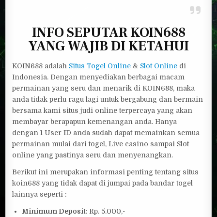
INFO SEPUTAR KOIN688
YANG WAJIB DI KETAHUI
KOIN688 adalah
Situs Togel Online
&
Slot Online
di
Indonesia. Dengan menyediakan berbagai macam
permainan yang seru dan menarik di KOIN688, maka
anda tidak perlu ragu lagi untuk bergabung dan bermain
bersama kami situs judi online terpercaya yang akan
membayar berapapun kemenangan anda. Hanya
dengan 1 User ID anda sudah dapat memainkan semua
permainan mulai dari togel, Live casino sampai Slot
online yang pastinya seru dan menyenangkan.
Berikut ini merupakan informasi penting tentang situs
koin688 yang tidak dapat di jumpai pada bandar togel
lainnya seperti :
Minimum Deposit
: Rp. 5.000,-