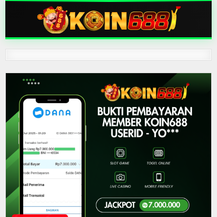
Skip
to
content
KOIN688