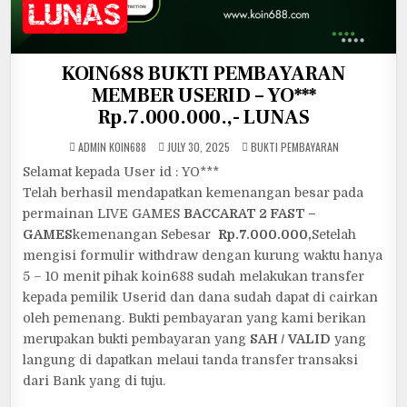
KOIN688 BUKTI PEMBAYARAN
MEMBER USERID – YO***
Rp.7.000.000.,- LUNAS
POSTED
ADMIN KOIN688
JULY 30, 2025
BUKTI PEMBAYARAN
IN
Selamat kepada User id : YO***
Telah berhasil mendapatkan kemenangan besar pada
permainan LIVE GAMES
BACCARAT 2 FAST –
GAMES
kemenangan Sebesar
Rp.7.000.000,
Setelah
mengisi formulir withdraw dengan kurung waktu hanya
5 – 10 menit pihak koin688 sudah melakukan transfer
kepada pemilik Userid dan dana sudah dapat di cairkan
oleh pemenang. Bukti pembayaran yang kami berikan
merupakan bukti pembayaran yang
SAH / VALID
yang
langung di dapatkan melaui tanda transfer transaksi
dari Bank yang di tuju.