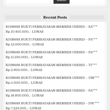
Recent Posts
KOIN688 BUKTI PEMBAYARAN MEMBER USERID – SA***
Rp.10.405.000.,- LUNAS
KOIN688 BUKTI PEMBAYARAN MEMBER USERID – PA***
Rp.12.000.000.,- LUNAS
KOIN688 BUKTI PEMBAYARAN MEMBER USERID – PA***
Rp.11.100.000.,- LUNAS
KOIN688 BUKTI PEMBAYARAN MEMBER USERID – TI***
Rp.2.900.000.,- LUNAS
KOIN688 BUKTI PEMBAYARAN MEMBER USERID – UM***
Rp.5.000.000.,- LUNAS
KOIN688 BUKTI PEMBAYARAN MEMBER USERID – PA***
Rp.16.800.000.,- LUNAS
KOIN688 BUKTI PEMBAYARAN MEMBER USERID – DW***
Rp.7.224.000.,- LUNAS