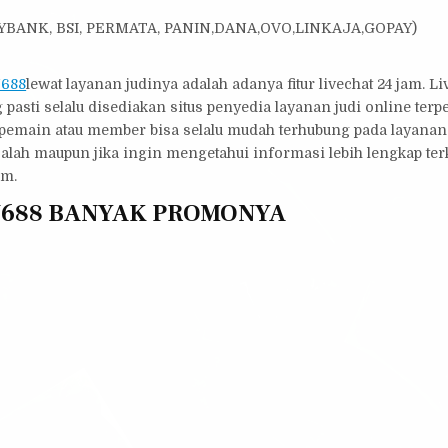
AYBANK, BSI, PERMATA, PANIN,DANA,OVO,LINKAJA,GOPAY)
688
lewat layanan judinya adalah adanya fitur livechat 24 jam. Li
pasti selalu disediakan situs penyedia layanan judi online terp
a pemain atau member bisa selalu mudah terhubung pada layanan
lah maupun jika ingin mengetahui informasi lebih lengkap terk
am.
688 BANYAK PROMONYA