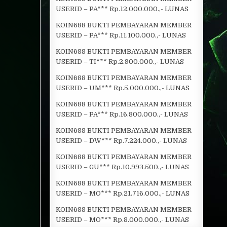
USERID – PA*** Rp.12.000.000.,- LUNAS
KOIN688 BUKTI PEMBAYARAN MEMBER
USERID – PA*** Rp.11.100.000.,- LUNAS
KOIN688 BUKTI PEMBAYARAN MEMBER
USERID – TI*** Rp.2.900.000.,- LUNAS
KOIN688 BUKTI PEMBAYARAN MEMBER
USERID – UM*** Rp.5.000.000.,- LUNAS
KOIN688 BUKTI PEMBAYARAN MEMBER
USERID – PA*** Rp.16.800.000.,- LUNAS
KOIN688 BUKTI PEMBAYARAN MEMBER
USERID – DW*** Rp.7.224.000.,- LUNAS
KOIN688 BUKTI PEMBAYARAN MEMBER
USERID – GU*** Rp.10.993.500.,- LUNAS
KOIN688 BUKTI PEMBAYARAN MEMBER
USERID – MO*** Rp.21.716.000.,- LUNAS
KOIN688 BUKTI PEMBAYARAN MEMBER
USERID – MO*** Rp.8.000.000.,- LUNAS