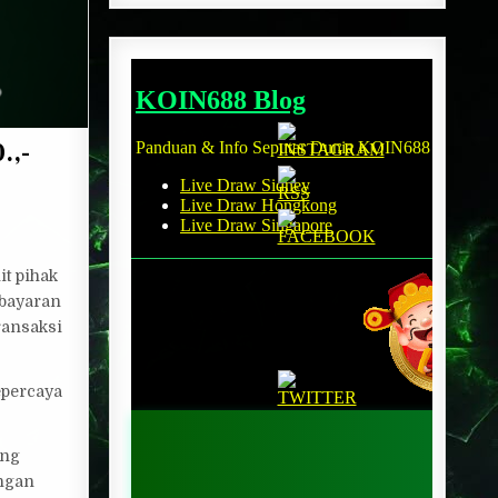
.,-
it pihak
mbayaran
ransaksi
percaya
ang
angan