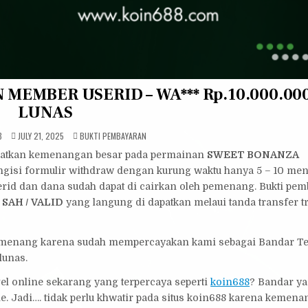
EMBER USERID – WA*** Rp.10.000.000
LUNAS
POSTED
8
JULY 21, 2025
BUKTI PEMBAYARAN
IN
dapatkan kemenangan besar pada permainan
SWEET BONANZA
ngisi formulir withdraw dengan kurung waktu hanya 5 – 10 men
erid dan dana sudah dapat di cairkan oleh pemenang. Bukti pe
g
SAH / VALID
yang langung di dapatkan melaui tanda transfer t
menang karena sudah mempercayakan kami sebagai Bandar Te
unas.
l online sekarang yang terpercaya seperti
koin688
? Bandar y
 Jadi…. tidak perlu khwatir pada situs koin688 karena kemen