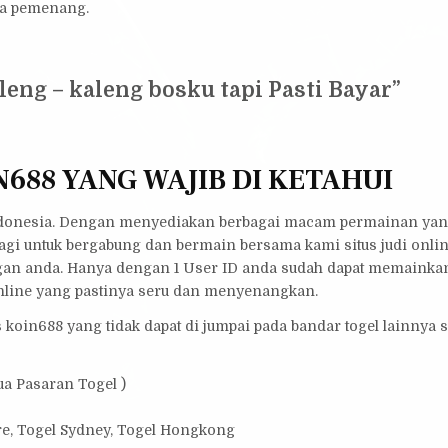
da pemenang.
eng – kaleng bosku tapi Pasti Bayar”
N688 YANG WAJIB DI KETAHUI
donesia. Dengan menyediakan berbagai macam permainan yan
lagi untuk bergabung dan bermain bersama kami situs judi onli
an anda. Hanya dengan 1 User ID anda sudah dapat memainka
 online yang pastinya seru dan menyenangkan.
koin688 yang tidak dapat di jumpai pada bandar togel lainnya se
ua Pasaran Togel )
re, Togel Sydney, Togel Hongkong