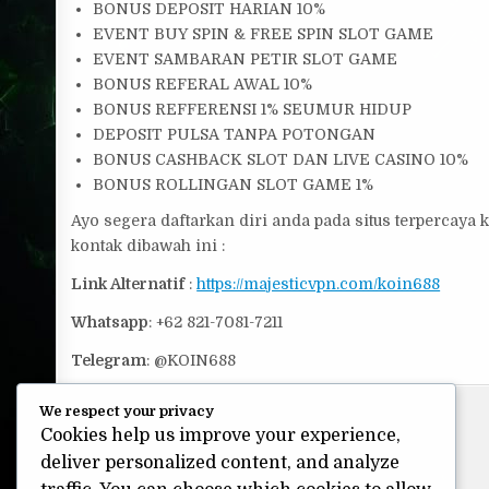
BONUS DEPOSIT HARIAN 10%
EVENT BUY SPIN & FREE SPIN SLOT GAME
EVENT SAMBARAN PETIR SLOT GAME
BONUS REFERAL AWAL 10%
BONUS REFFERENSI 1% SEUMUR HIDUP
DEPOSIT PULSA TANPA POTONGAN
BONUS CASHBACK SLOT DAN LIVE CASINO 10%
BONUS ROLLINGAN SLOT GAME 1%
Ayo segera daftarkan diri anda pada situs terpercaya 
kontak dibawah ini :
Link Alternatif
:
https://majesticvpn.com/koin688
Whatsapp
: +62 821-7081-7211
Telegram
: @KOIN688
Author:
Admin Koin688
We respect your privacy
Cookies help us improve your experience,
deliver personalized content, and analyze