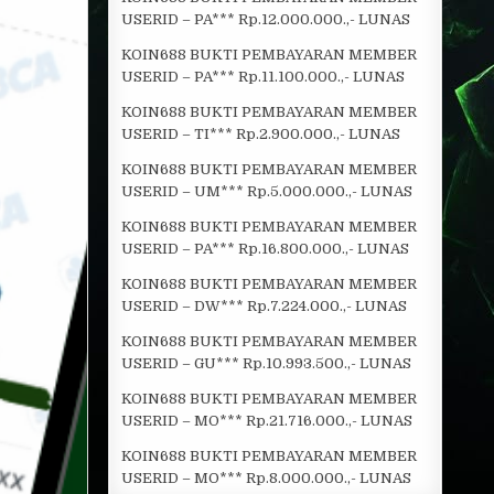
USERID – PA*** Rp.12.000.000.,- LUNAS
KOIN688 BUKTI PEMBAYARAN MEMBER
USERID – PA*** Rp.11.100.000.,- LUNAS
KOIN688 BUKTI PEMBAYARAN MEMBER
USERID – TI*** Rp.2.900.000.,- LUNAS
KOIN688 BUKTI PEMBAYARAN MEMBER
USERID – UM*** Rp.5.000.000.,- LUNAS
KOIN688 BUKTI PEMBAYARAN MEMBER
USERID – PA*** Rp.16.800.000.,- LUNAS
KOIN688 BUKTI PEMBAYARAN MEMBER
USERID – DW*** Rp.7.224.000.,- LUNAS
KOIN688 BUKTI PEMBAYARAN MEMBER
USERID – GU*** Rp.10.993.500.,- LUNAS
KOIN688 BUKTI PEMBAYARAN MEMBER
USERID – MO*** Rp.21.716.000.,- LUNAS
KOIN688 BUKTI PEMBAYARAN MEMBER
USERID – MO*** Rp.8.000.000.,- LUNAS