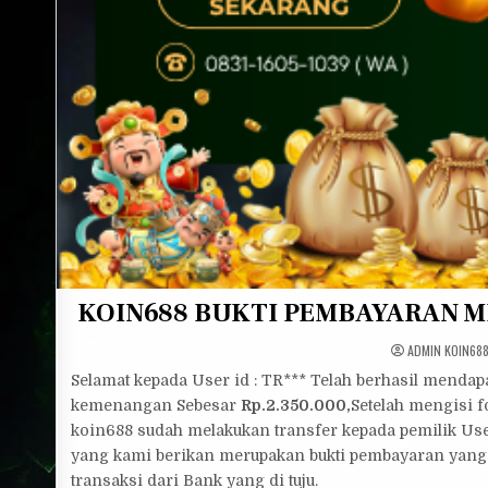
KOIN688 BUKTI PEMBAYARAN MEM
ADMIN KOIN68
Selamat kepada User id : TR*** Telah berhasil mend
kemenangan Sebesar
Rp.2.350.000,
Setelah mengisi 
koin688 sudah melakukan transfer kepada pemilik Us
yang kami berikan merupakan bukti pembayaran yan
transaksi dari Bank yang di tuju.