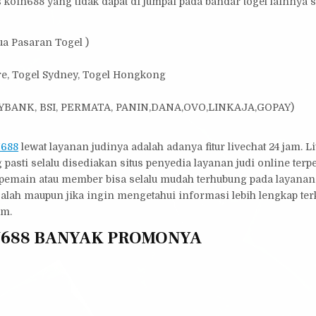
koin688 yang tidak dapat di jumpai pada bandar togel lainnya se
ua Pasaran Togel )
re, Togel Sydney, Togel Hongkong
AYBANK, BSI, PERMATA, PANIN,DANA,OVO,LINKAJA,GOPAY)
688
lewat layanan judinya adalah adanya fitur livechat 24 jam. L
pasti selalu disediakan situs penyedia layanan judi online terp
a pemain atau member bisa selalu mudah terhubung pada layanan
lah maupun jika ingin mengetahui informasi lebih lengkap terk
am.
688 BANYAK PROMONYA