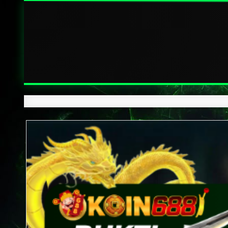
Skip
to
content
KOIN688