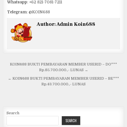
Whatsapp
: +62 821-7081-7211
Telegram
: @KOIN688
Author:
Admin Koin688
Post
KOIN688 BUKTI PEMBAYARAN MEMBER USERID – DO***
Rp.85.700.000.,- LUNAS →
navigation
← KOIN688 BUKTI PEMBAYARAN MEMBER USERID – BE***
Rp.43.700.000.,- LUNAS
Search
SEARCH