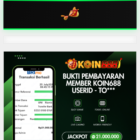
Skip
to
content
KOIN688