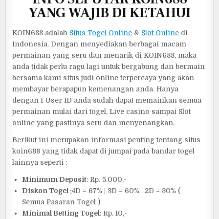
YANG WAJIB DI KETAHUI
KOIN688 adalah
Situs Togel Online
&
Slot Online
di
Indonesia. Dengan menyediakan berbagai macam
permainan yang seru dan menarik di KOIN688, maka
anda tidak perlu ragu lagi untuk bergabung dan bermain
bersama kami situs judi online terpercaya yang akan
membayar berapapun kemenangan anda. Hanya
dengan 1 User ID anda sudah dapat memainkan semua
permainan mulai dari togel, Live casino sampai Slot
online yang pastinya seru dan menyenangkan.
Berikut ini merupakan informasi penting tentang situs
koin688 yang tidak dapat di jumpai pada bandar togel
lainnya seperti :
Minimum Deposit
: Rp. 5.000,-
Diskon Togel :
4D = 67% | 3D = 60% | 2D = 30% (
Semua Pasaran Togel )
Minimal Betting Togel
: Rp. 10,-