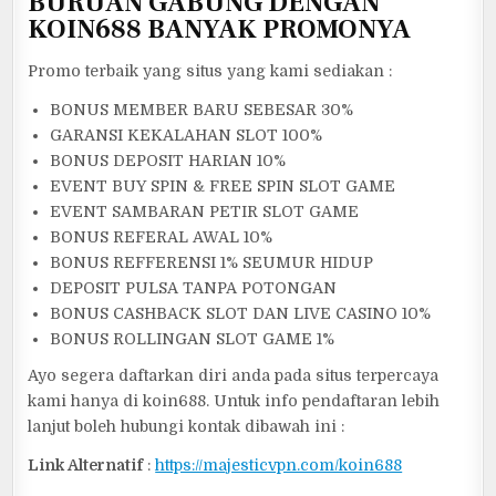
BURUAN GABUNG DENGAN
KOIN688 BANYAK PROMONYA
Promo terbaik yang situs yang kami sediakan :
BONUS MEMBER BARU SEBESAR 30%
GARANSI KEKALAHAN SLOT 100%
BONUS DEPOSIT HARIAN 10%
EVENT BUY SPIN & FREE SPIN SLOT GAME
EVENT SAMBARAN PETIR SLOT GAME
BONUS REFERAL AWAL 10%
BONUS REFFERENSI 1% SEUMUR HIDUP
DEPOSIT PULSA TANPA POTONGAN
BONUS CASHBACK SLOT DAN LIVE CASINO 10%
BONUS ROLLINGAN SLOT GAME 1%
Ayo segera daftarkan diri anda pada situs terpercaya
kami hanya di koin688. Untuk info pendaftaran lebih
lanjut boleh hubungi kontak dibawah ini :
Link Alternatif
:
https://majesticvpn.com/koin688