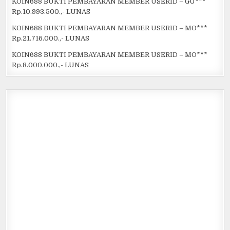
KOIN688 BUKTI PEMBAYARAN MEMBER USERID – GU***
Rp.10.993.500.,- LUNAS
KOIN688 BUKTI PEMBAYARAN MEMBER USERID – MO***
Rp.21.716.000.,- LUNAS
KOIN688 BUKTI PEMBAYARAN MEMBER USERID – MO***
Rp.8.000.000.,- LUNAS