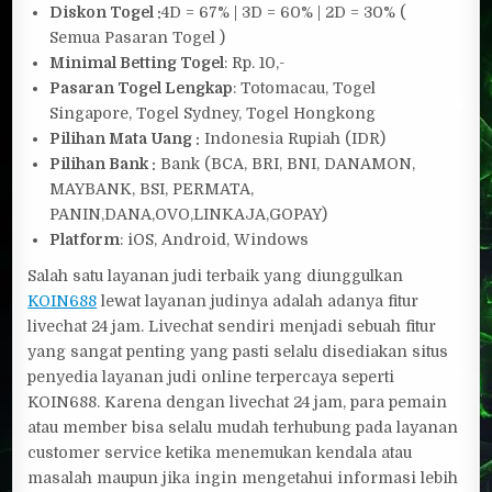
Diskon Togel :
4D = 67% | 3D = 60% | 2D = 30% (
Semua Pasaran Togel )
Minimal Betting Togel
: Rp. 10,-
Pasaran Togel Lengkap
: Totomacau, Togel
Singapore, Togel Sydney, Togel Hongkong
Pilihan Mata Uang :
Indonesia Rupiah (IDR)
Pilihan Bank :
Bank (BCA, BRI, BNI, DANAMON,
MAYBANK, BSI, PERMATA,
PANIN,DANA,OVO,LINKAJA,GOPAY)
Platform
: iOS, Android, Windows
Salah satu layanan judi terbaik yang diunggulkan
KOIN688
lewat layanan judinya adalah adanya fitur
livechat 24 jam. Livechat sendiri menjadi sebuah fitur
yang sangat penting yang pasti selalu disediakan situs
penyedia layanan judi online terpercaya seperti
KOIN688. Karena dengan livechat 24 jam, para pemain
atau member bisa selalu mudah terhubung pada layanan
customer service ketika menemukan kendala atau
masalah maupun jika ingin mengetahui informasi lebih