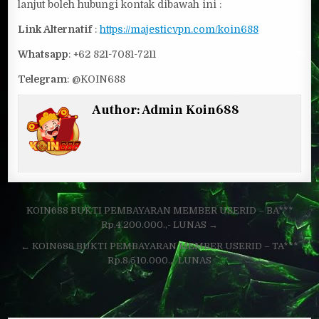
lanjut boleh hubungi kontak dibawah ini :
Link Alternatif
:
https://majesticvpn.com/koin688
Whatsapp
: +62 821-7081-7211
Telegram
: @KOIN688
Author:
Admin Koin688
Post
KOIN688 BUKTI PEMBAYARAN MEMBER USERID – BA***
Rp.4.200.000.,- LUNAS →
navigation
← KOIN688 BUKTI PEMBAYARAN MEMBER USERID – TA***
Rp.8.510.000.,- LUNAS