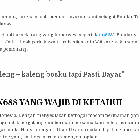
menang karena sudah mempercayakan kami sebagai Bandar Te
unas.
l online sekarang yang terpercaya seperti
koin688
? Bandar y
 Jadi…. tidak perlu khwatir pada situs koin688 karena kemen
da pemenang.
eng – kaleng bosku tapi Pasti Bayar”
N688 YANG WAJIB DI KETAHUI
donesia. Dengan menyediakan berbagai macam permainan yan
lagi untuk bergabung dan bermain bersama kami situs judi onli
an anda. Hanya dengan 1 User ID anda sudah dapat memainka
 online yang pastinya seru dan menyenangkan.