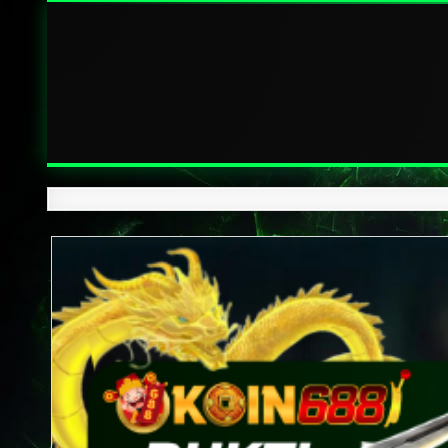
Skip
to
content
KOIN688