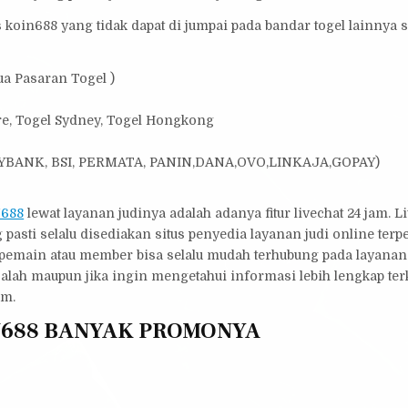
koin688 yang tidak dapat di jumpai pada bandar togel lainnya se
ua Pasaran Togel )
re, Togel Sydney, Togel Hongkong
AYBANK, BSI, PERMATA, PANIN,DANA,OVO,LINKAJA,GOPAY)
688
lewat layanan judinya adalah adanya fitur livechat 24 jam. L
pasti selalu disediakan situs penyedia layanan judi online terp
a pemain atau member bisa selalu mudah terhubung pada layanan
lah maupun jika ingin mengetahui informasi lebih lengkap terk
am.
688 BANYAK PROMONYA