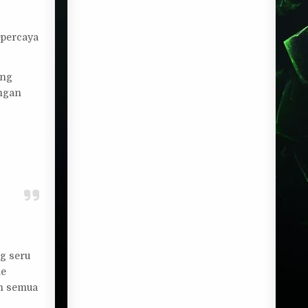
percaya
ang
angan
g seru
ne
n semua