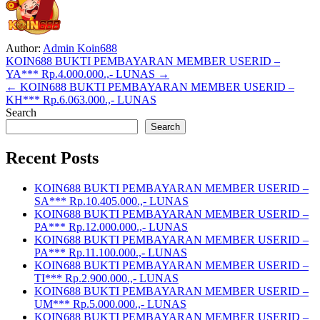
Author:
Admin Koin688
Post
KOIN688 BUKTI PEMBAYARAN MEMBER USERID –
YA*** Rp.4.000.000.,- LUNAS →
navigation
← KOIN688 BUKTI PEMBAYARAN MEMBER USERID –
KH*** Rp.6.063.000.,- LUNAS
Search
Search
Recent Posts
KOIN688 BUKTI PEMBAYARAN MEMBER USERID –
SA*** Rp.10.405.000.,- LUNAS
KOIN688 BUKTI PEMBAYARAN MEMBER USERID –
PA*** Rp.12.000.000.,- LUNAS
KOIN688 BUKTI PEMBAYARAN MEMBER USERID –
PA*** Rp.11.100.000.,- LUNAS
KOIN688 BUKTI PEMBAYARAN MEMBER USERID –
TI*** Rp.2.900.000.,- LUNAS
KOIN688 BUKTI PEMBAYARAN MEMBER USERID –
UM*** Rp.5.000.000.,- LUNAS
KOIN688 BUKTI PEMBAYARAN MEMBER USERID –