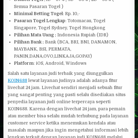
Semua Pasaran Togel )
Minimal Betting Togel
: Rp. 10,-
Pasaran Togel Lengkap
: Totomacau, Togel
Singapore, Togel Sydney, Togel Hongkong
Pilihan Mata Uang :
Indonesia Rupiah (IDR)
Pilihan Bank :
Bank (BCA, BRI, BNI, DANAMON,
MAYBANK, BSI, PERMATA,
PANIN,DANA,OVO,LINKAJA,GOPAY)
Platform
: iOS, Android, Windows
Salah satu layanan judi terbaik yang diunggulkan
KOIN688
lewat layanan judinya adalah adanya fitur
livechat 24 jam. Livechat sendiri menjadi sebuah fitur
yang sangat penting yang pasti selalu disediakan situs
penyedia layanan judi online terpercaya seperti
KOIN688. Karena dengan livechat 24 jam, para pemain
atau member bisa selalu mudah terhubung pada layanan
customer service ketika menemukan kendala atau
masalah maupun jika ingin mengetahui informasi lebih
lengkap terkait dengan layanan judi KOIN688 melalui