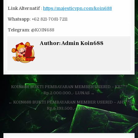
Link Alternatif
:
https://majesticvpn.com/koin688
Whatsapp
: +62 821-7081-7211
Telegram
: @KOIN688
Author:
Admin Koin688
Post
KOIN688 BUKTI PEMBAYARAN MEMBER USERID – KE***
Rp.2.000.000.,- LUNAS →
navigation
← KOIN688 BUKTI PEMBAYARAN MEMBER USERID – AH***
Rp.6.193.500.,- LUNAS