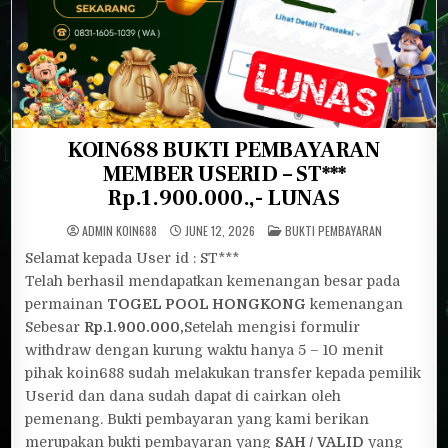
KOIN688 BUKTI PEMBAYARAN
MEMBER USERID – ST***
Rp.1.900.000.,- LUNAS
POSTED
ADMIN KOIN688
JUNE 12, 2026
BUKTI PEMBAYARAN
IN
Selamat kepada User id : ST***
Telah berhasil mendapatkan kemenangan besar pada
permainan
TOGEL POOL HONGKONG
kemenangan
Sebesar
Rp.1.900.000,
Setelah mengisi formulir
withdraw dengan kurung waktu hanya 5 – 10 menit
pihak koin688 sudah melakukan transfer kepada pemilik
Userid dan dana sudah dapat di cairkan oleh
pemenang. Bukti pembayaran yang kami berikan
merupakan bukti pembayaran yang
SAH / VALID
yang