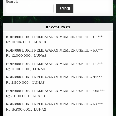
Search
SEARCH
Recent Posts
KOIN688 BUKTI PEMBAYARAN MEMBER USERID – SA***
Rp.10.405.000.,- LUNAS
KOIN688 BUKTI PEMBAYARAN MEMBER USERID – PA***
Rp.12.000.000.,- LUNAS
KOIN688 BUKTI PEMBAYARAN MEMBER USERID – PA***
Rp.11.100.000.,- LUNAS
KOIN688 BUKTI PEMBAYARAN MEMBER USERID – TI***
Rp.2.900.000.,- LUNAS
KOIN688 BUKTI PEMBAYARAN MEMBER USERID – UM***
Rp.5.000.000.,- LUNAS
KOIN688 BUKTI PEMBAYARAN MEMBER USERID – PA***
Rp.16.800.000.,- LUNAS