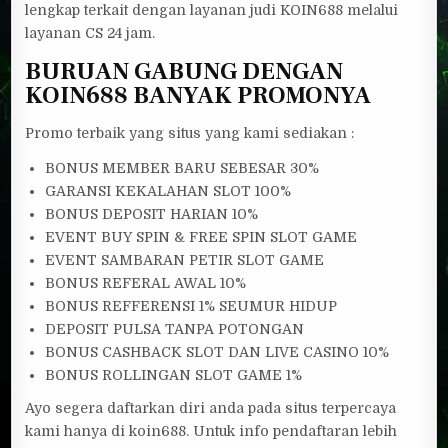
lengkap terkait dengan layanan judi KOIN688 melalui
layanan CS 24 jam.
BURUAN GABUNG DENGAN
KOIN688 BANYAK PROMONYA
Promo terbaik yang situs yang kami sediakan :
BONUS MEMBER BARU SEBESAR 30%
GARANSI KEKALAHAN SLOT 100%
BONUS DEPOSIT HARIAN 10%
EVENT BUY SPIN & FREE SPIN SLOT GAME
EVENT SAMBARAN PETIR SLOT GAME
BONUS REFERAL AWAL 10%
BONUS REFFERENSI 1% SEUMUR HIDUP
DEPOSIT PULSA TANPA POTONGAN
BONUS CASHBACK SLOT DAN LIVE CASINO 10%
BONUS ROLLINGAN SLOT GAME 1%
Ayo segera daftarkan diri anda pada situs terpercaya
kami hanya di koin688. Untuk info pendaftaran lebih