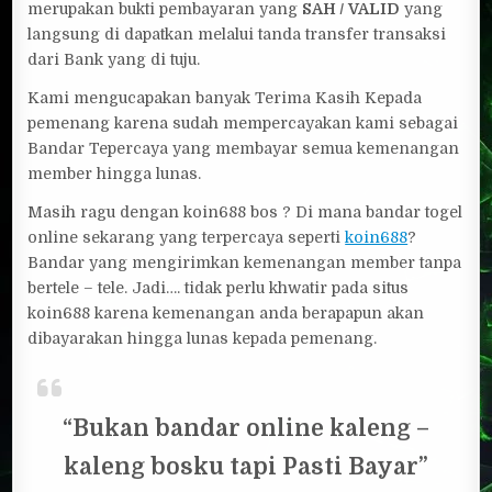
merupakan bukti pembayaran yang
SAH / VALID
yang
langsung di dapatkan melalui tanda transfer transaksi
dari Bank yang di tuju.
Kami mengucapakan banyak Terima Kasih Kepada
pemenang karena sudah mempercayakan kami sebagai
Bandar Tepercaya yang membayar semua kemenangan
member hingga lunas.
Masih ragu dengan koin688 bos ? Di mana bandar togel
online sekarang yang terpercaya seperti
koin688
?
Bandar yang mengirimkan kemenangan member tanpa
bertele – tele. Jadi…. tidak perlu khwatir pada situs
koin688 karena kemenangan anda berapapun akan
dibayarakan hingga lunas kepada pemenang.
“Bukan bandar online kaleng –
kaleng bosku tapi Pasti Bayar”