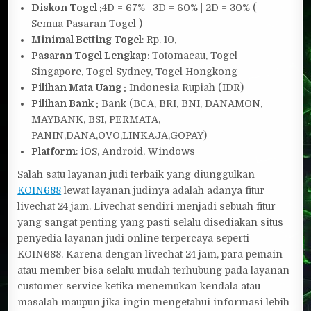
Diskon Togel :
4D = 67% | 3D = 60% | 2D = 30% (
Semua Pasaran Togel )
Minimal Betting Togel
: Rp. 10,-
Pasaran Togel Lengkap
: Totomacau, Togel
Singapore, Togel Sydney, Togel Hongkong
Pilihan Mata Uang :
Indonesia Rupiah (IDR)
Pilihan Bank :
Bank (BCA, BRI, BNI, DANAMON,
MAYBANK, BSI, PERMATA,
PANIN,DANA,OVO,LINKAJA,GOPAY)
Platform
: iOS, Android, Windows
Salah satu layanan judi terbaik yang diunggulkan
KOIN688
lewat layanan judinya adalah adanya fitur
livechat 24 jam. Livechat sendiri menjadi sebuah fitur
yang sangat penting yang pasti selalu disediakan situs
penyedia layanan judi online terpercaya seperti
KOIN688. Karena dengan livechat 24 jam, para pemain
atau member bisa selalu mudah terhubung pada layanan
customer service ketika menemukan kendala atau
masalah maupun jika ingin mengetahui informasi lebih