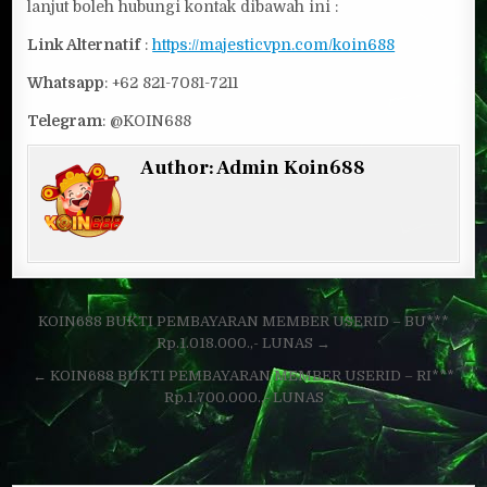
lanjut boleh hubungi kontak dibawah ini :
Link Alternatif
:
https://majesticvpn.com/koin688
Whatsapp
: +62 821-7081-7211
Telegram
: @KOIN688
Author:
Admin Koin688
Post
KOIN688 BUKTI PEMBAYARAN MEMBER USERID – BU***
Rp.1.018.000.,- LUNAS →
navigation
← KOIN688 BUKTI PEMBAYARAN MEMBER USERID – RI***
Rp.1.700.000.,- LUNAS