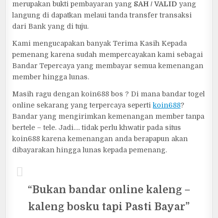
merupakan bukti pembayaran yang
SAH / VALID
yang
langung di dapatkan melaui tanda transfer transaksi
dari Bank yang di tuju.
Kami mengucapakan banyak Terima Kasih Kepada
pemenang karena sudah mempercayakan kami sebagai
Bandar Tepercaya yang membayar semua kemenangan
member hingga lunas.
Masih ragu dengan koin688 bos ? Di mana bandar togel
online sekarang yang terpercaya seperti
koin688
?
Bandar yang mengirimkan kemenangan member tanpa
bertele – tele. Jadi…. tidak perlu khwatir pada situs
koin688 karena kemenangan anda berapapun akan
dibayarakan hingga lunas kepada pemenang.
“Bukan bandar online kaleng –
kaleng bosku tapi Pasti Bayar”