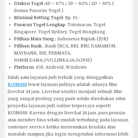
Diskon Togel :
4D = 67% | 3D = 60% | 2D = 30% (
Semua Pasaran Togel )
Minimal Betting Togel
: Rp. 10,-
Pasaran Togel Lengkap
: Totomacau, Togel
Singapore, Togel Sydney, Togel Hongkong
Pilihan Mata Uang :
Indonesia Rupiah (IDR)
Pilihan Bank :
Bank (BCA, BRI, BNI, DANAMON,
MAYBANK, BSI, PERMATA,
PANIN,DANA,OVO,LINKAJA,GOPAY)
Platform
: iOS, Android, Windows
Salah satu layanan judi terbaik yang diunggulkan
KOIN688
lewat layanan judinya adalah adanya fitur
livechat 24 jam. Livechat sendiri menjadi sebuah fitur
yang sangat penting yang pasti selalu disediakan situs
penyedia layanan judi online terpercaya seperti
KOIN688. Karena dengan livechat 24 jam, para pemain
atau member bisa selalu mudah terhubung pada layanan
customer service ketika menemukan kendala atau
masalah maupun jika ingin mengetahui informasi lebih