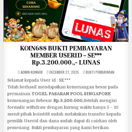
KOIN688 BUKTI PEMBAYARAN
MEMBER USERID – SE***
Rp.3.200.000.,- LUNAS
POSTED
ADMIN KOIN688
DECEMBER 27, 2025
BUKTI PEMBAYARAN
IN
Selamat kepada User id : SE***
Telah berhasil mendapatkan kemenangan besar pada
permainan
TOGEL PASARAN POOL SINGAPORE
kemenangan Sebesar
Rp.3.200.000,
Setelah mengisi
formulir withdraw dengan kurung waktu hanya 5 – 10
menit pihak koin688 sudah melakukan transfer kepada
pemilik Userid dan dana sudah dapat di cairkan oleh
pemenang. Bukti pembayaran yang kami berikan