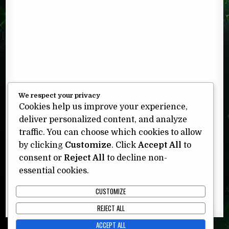
We respect your privacy
Cookies help us improve your experience,
deliver personalized content, and analyze
traffic. You can choose which cookies to allow
by clicking
Customize
. Click
Accept All
to
consent or
Reject All
to decline non-
essential cookies.
CUSTOMIZE
REJECT ALL
ACCEPT ALL