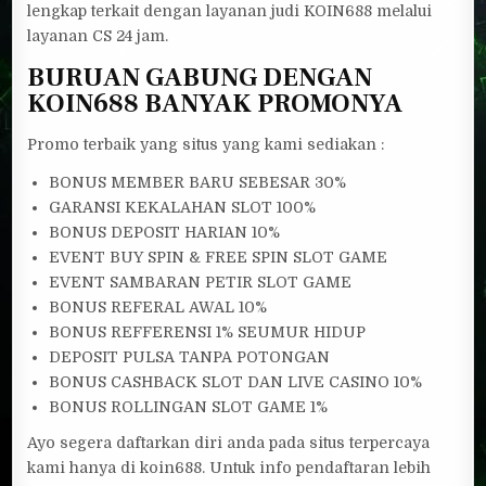
lengkap terkait dengan layanan judi KOIN688 melalui
layanan CS 24 jam.
BURUAN GABUNG DENGAN
KOIN688 BANYAK PROMONYA
Promo terbaik yang situs yang kami sediakan :
BONUS MEMBER BARU SEBESAR 30%
GARANSI KEKALAHAN SLOT 100%
BONUS DEPOSIT HARIAN 10%
EVENT BUY SPIN & FREE SPIN SLOT GAME
EVENT SAMBARAN PETIR SLOT GAME
BONUS REFERAL AWAL 10%
BONUS REFFERENSI 1% SEUMUR HIDUP
DEPOSIT PULSA TANPA POTONGAN
BONUS CASHBACK SLOT DAN LIVE CASINO 10%
BONUS ROLLINGAN SLOT GAME 1%
Ayo segera daftarkan diri anda pada situs terpercaya
kami hanya di koin688. Untuk info pendaftaran lebih