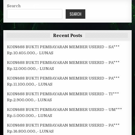
Search
SEARCH
Recent Posts
KOIN688 BUKTI PEMBAYARAN MEMBER USERID – SA***
Rp.10.405.000.,- LUNAS
KOIN688 BUKTI PEMBAYARAN MEMBER USERID – PA***
Rp.12.000.000.,- LUNAS
KOIN688 BUKTI PEMBAYARAN MEMBER USERID – PA***
Rp.11.100.000.,- LUNAS
KOIN688 BUKTI PEMBAYARAN MEMBER USERID – TI***
Rp.2.900.000.,- LUNAS
KOIN688 BUKTI PEMBAYARAN MEMBER USERID – UM***
Rp.5.000.000.,- LUNAS
KOIN688 BUKTI PEMBAYARAN MEMBER USERID – PA***
Rp.16.800.000.,- LUNAS