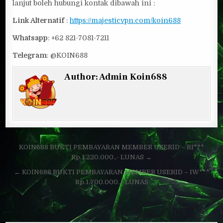
lanjut boleh hubungi kontak dibawah ini :
Link Alternatif
:
https://majesticvpn.com/koin688
Whatsapp
: +62 821-7081-7211
Telegram
: @KOIN688
Author:
Admin Koin688
Post
KOIN688 BUKTI PEMBAYARAN MEMBER USERID – RI***
Rp.1.220.000.,- LUNAS →
navigation
← KOIN688 BUKTI PEMBAYARAN MEMBER USERID – IW***
Rp.1.700.000.,- LUNAS