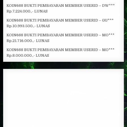
KOIN688 BUKTI PEMBAYARAN MEMBER USERID – DW***
Rp.7.224.000.,- LUNAS
KOIN688 BUKTI PEMBAYARAN MEMBER USERID – GU***
Rp.10.993.500.,- LUNAS
KOIN688 BUKTI PEMBAYARAN MEMBER USERID – MO***
Rp.21.716.000.,- LUNAS
KOIN688 BUKTI PEMBAYARAN MEMBER USERID – MO***
Rp.8.000.000.,- LUNAS