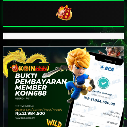
Skip
to
content
KOIN688