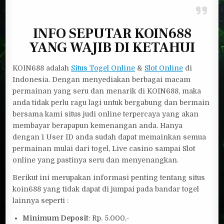
INFO SEPUTAR KOIN688
YANG WAJIB DI KETAHUI
KOIN688 adalah
Situs Togel Online
&
Slot Online
di
Indonesia. Dengan menyediakan berbagai macam
permainan yang seru dan menarik di KOIN688, maka
anda tidak perlu ragu lagi untuk bergabung dan bermain
bersama kami situs judi online terpercaya yang akan
membayar berapapun kemenangan anda. Hanya
dengan 1 User ID anda sudah dapat memainkan semua
permainan mulai dari togel, Live casino sampai Slot
online yang pastinya seru dan menyenangkan.
Berikut ini merupakan informasi penting tentang situs
koin688 yang tidak dapat di jumpai pada bandar togel
lainnya seperti :
Minimum Deposit
: Rp. 5.000,-