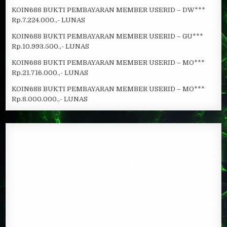
KOIN688 BUKTI PEMBAYARAN MEMBER USERID – DW***
Rp.7.224.000.,- LUNAS
KOIN688 BUKTI PEMBAYARAN MEMBER USERID – GU***
Rp.10.993.500.,- LUNAS
KOIN688 BUKTI PEMBAYARAN MEMBER USERID – MO***
Rp.21.716.000.,- LUNAS
KOIN688 BUKTI PEMBAYARAN MEMBER USERID – MO***
Rp.8.000.000.,- LUNAS