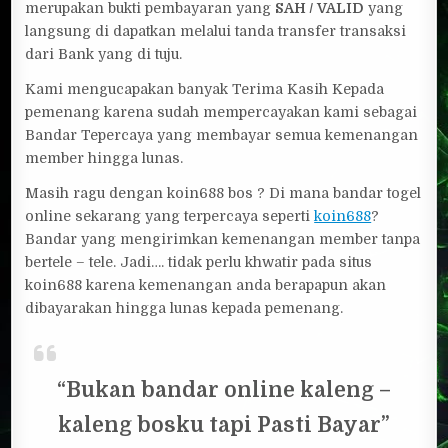
merupakan bukti pembayaran yang
SAH / VALID
yang
langsung di dapatkan melalui tanda transfer transaksi
dari Bank yang di tuju.
Kami mengucapakan banyak Terima Kasih Kepada
pemenang karena sudah mempercayakan kami sebagai
Bandar Tepercaya yang membayar semua kemenangan
member hingga lunas.
Masih ragu dengan koin688 bos ? Di mana bandar togel
online sekarang yang terpercaya seperti
koin688
?
Bandar yang mengirimkan kemenangan member tanpa
bertele – tele. Jadi…. tidak perlu khwatir pada situs
koin688 karena kemenangan anda berapapun akan
dibayarakan hingga lunas kepada pemenang.
“Bukan bandar online kaleng –
kaleng bosku tapi Pasti Bayar”