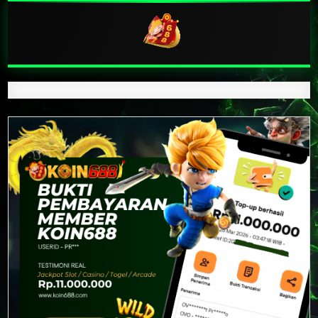
Skip
to
content
KOIN688