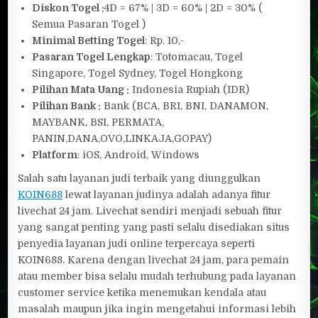
Diskon Togel :
4D = 67% | 3D = 60% | 2D = 30% (
Semua Pasaran Togel )
Minimal Betting Togel
: Rp. 10,-
Pasaran Togel Lengkap
: Totomacau, Togel
Singapore, Togel Sydney, Togel Hongkong
Pilihan Mata Uang :
Indonesia Rupiah (IDR)
Pilihan Bank :
Bank (BCA, BRI, BNI, DANAMON,
MAYBANK, BSI, PERMATA,
PANIN,DANA,OVO,LINKAJA,GOPAY)
Platform
: iOS, Android, Windows
Salah satu layanan judi terbaik yang diunggulkan
KOIN688
lewat layanan judinya adalah adanya fitur
livechat 24 jam. Livechat sendiri menjadi sebuah fitur
yang sangat penting yang pasti selalu disediakan situs
penyedia layanan judi online terpercaya seperti
KOIN688. Karena dengan livechat 24 jam, para pemain
atau member bisa selalu mudah terhubung pada layanan
customer service ketika menemukan kendala atau
masalah maupun jika ingin mengetahui informasi lebih