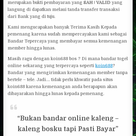
merupakan bukti pembayaran yang
SAH / VALID
yang
langung di dapatkan melaui tanda transfer transaksi
dari Bank yang di tuju.
Kami mengucapakan banyak Terima Kasih Kepada
pemenang karena sudah mempercayakan kami sebagai
Bandar Tepercaya yang membayar semua kemenangan
member hingga lunas.
Masih ragu dengan koin688 bos ? Di mana bandar togel
online sekarang yang terpercaya seperti
koin688
?
Bandar yang mengirimkan kemenangan member tanpa
bertele – tele. Jadi…. tidak perlu khwatir pada situs
koin688 karena kemenangan anda berapapun akan
dibayarakan hingga lunas kepada pemenang.
“Bukan bandar online kaleng –
kaleng bosku tapi Pasti Bayar”