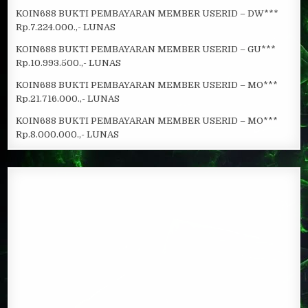
KOIN688 BUKTI PEMBAYARAN MEMBER USERID – DW***
Rp.7.224.000.,- LUNAS
KOIN688 BUKTI PEMBAYARAN MEMBER USERID – GU***
Rp.10.993.500.,- LUNAS
KOIN688 BUKTI PEMBAYARAN MEMBER USERID – MO***
Rp.21.716.000.,- LUNAS
KOIN688 BUKTI PEMBAYARAN MEMBER USERID – MO***
Rp.8.000.000.,- LUNAS