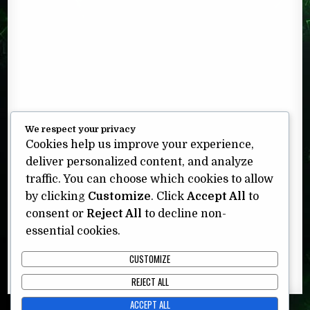
We respect your privacy
Cookies help us improve your experience,
deliver personalized content, and analyze
traffic. You can choose which cookies to allow
by clicking
Customize
. Click
Accept All
to
consent or
Reject All
to decline non-
essential cookies.
CUSTOMIZE
REJECT ALL
ACCEPT ALL