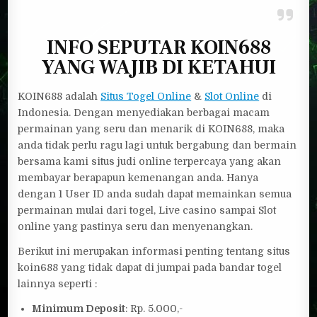
INFO SEPUTAR KOIN688
YANG WAJIB DI KETAHUI
KOIN688 adalah
Situs Togel Online
&
Slot Online
di
Indonesia. Dengan menyediakan berbagai macam
permainan yang seru dan menarik di KOIN688, maka
anda tidak perlu ragu lagi untuk bergabung dan bermain
bersama kami situs judi online terpercaya yang akan
membayar berapapun kemenangan anda. Hanya
dengan 1 User ID anda sudah dapat memainkan semua
permainan mulai dari togel, Live casino sampai Slot
online yang pastinya seru dan menyenangkan.
Berikut ini merupakan informasi penting tentang situs
koin688 yang tidak dapat di jumpai pada bandar togel
lainnya seperti :
Minimum Deposit
: Rp. 5.000,-