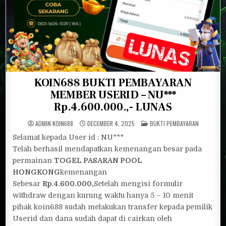
KOIN688 BUKTI PEMBAYARAN
MEMBER USERID – NU***
Rp.4.600.000.,- LUNAS
POSTED
ADMIN KOIN688
DECEMBER 4, 2025
BUKTI PEMBAYARAN
IN
Selamat kepada User id : NU***
Telah berhasil mendapatkan kemenangan besar pada
permainan
TOGEL PASARAN POOL
HONGKONG
kemenangan
Sebesar
Rp.4.600.000,
Setelah mengisi formulir
withdraw dengan kurung waktu hanya 5 – 10 menit
pihak koin688 sudah melakukan transfer kepada pemilik
Userid dan dana sudah dapat di cairkan oleh