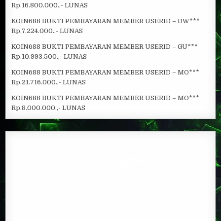
Rp.16.800.000.,- LUNAS
KOIN688 BUKTI PEMBAYARAN MEMBER USERID – DW***
Rp.7.224.000.,- LUNAS
KOIN688 BUKTI PEMBAYARAN MEMBER USERID – GU***
Rp.10.993.500.,- LUNAS
KOIN688 BUKTI PEMBAYARAN MEMBER USERID – MO***
Rp.21.716.000.,- LUNAS
KOIN688 BUKTI PEMBAYARAN MEMBER USERID – MO***
Rp.8.000.000.,- LUNAS