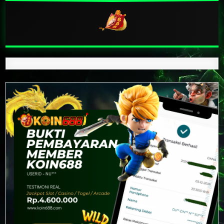
Skip
to
content
KOIN688