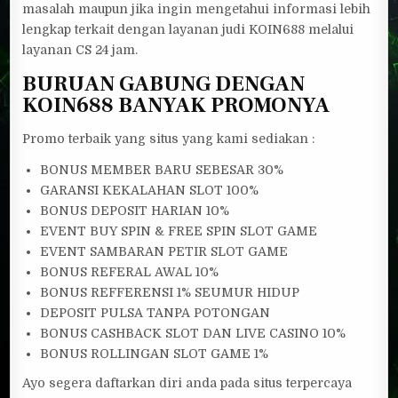
masalah maupun jika ingin mengetahui informasi lebih
lengkap terkait dengan layanan judi KOIN688 melalui
layanan CS 24 jam.
BURUAN GABUNG DENGAN
KOIN688 BANYAK PROMONYA
Promo terbaik yang situs yang kami sediakan :
BONUS MEMBER BARU SEBESAR 30%
GARANSI KEKALAHAN SLOT 100%
BONUS DEPOSIT HARIAN 10%
EVENT BUY SPIN & FREE SPIN SLOT GAME
EVENT SAMBARAN PETIR SLOT GAME
BONUS REFERAL AWAL 10%
BONUS REFFERENSI 1% SEUMUR HIDUP
DEPOSIT PULSA TANPA POTONGAN
BONUS CASHBACK SLOT DAN LIVE CASINO 10%
BONUS ROLLINGAN SLOT GAME 1%
Ayo segera daftarkan diri anda pada situs terpercaya