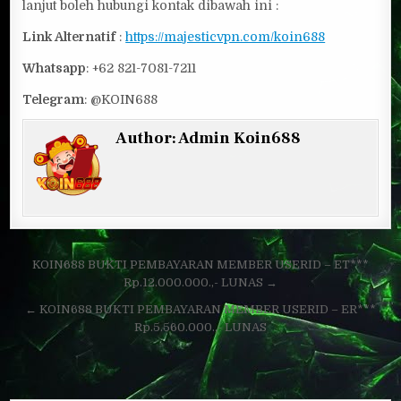
lanjut boleh hubungi kontak dibawah ini :
Link Alternatif
:
https://majesticvpn.com/koin688
Whatsapp
: +62 821-7081-7211
Telegram
: @KOIN688
Author:
Admin Koin688
Post
KOIN688 BUKTI PEMBAYARAN MEMBER USERID – ET***
Rp.12.000.000.,- LUNAS →
navigation
← KOIN688 BUKTI PEMBAYARAN MEMBER USERID – ER***
Rp.5.560.000.,- LUNAS