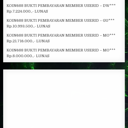
KOIN688 BUKTI PEMBAYARAN MEMBER USERID – DW***
Rp.7.224.000.,- LUNAS
KOIN688 BUKTI PEMBAYARAN MEMBER USERID – GU***
Rp.10.993.500.,- LUNAS
KOIN688 BUKTI PEMBAYARAN MEMBER USERID – MO***
Rp.21.716.000.,- LUNAS
KOIN688 BUKTI PEMBAYARAN MEMBER USERID – MO***
Rp.8.000.000.,- LUNAS