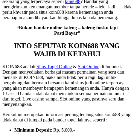
sekarang yang terpercaya seperti
koin688
? Bandar yang
mengirimkan kemenangan member tanpa bertele – tele. Jadi…. tidak
perlu khwatir pada situs koin688 karena kemenangan anda
berapapun akan dibayarakan hingga lunas kepada pemenang.
“Bukan bandar online kaleng – kaleng bosku tapi
Pasti Bayar”
INFO SEPUTAR KOIN688 YANG
WAJIB DI KETAHUI
KOIN688 adalah
Situs Togel Online
&
Slot Online
di Indonesia.
Dengan menyediakan berbagai macam permainan yang seru dan
menarik di KOIN688, maka anda tidak perlu ragu lagi untuk
bergabung dan bermain bersama kami situs judi online terpercaya
yang akan membayar berapapun kemenangan anda. Hanya dengan
1 User ID anda sudah dapat memainkan semua permainan mulai
dari togel, Live casino sampai Slot online yang pastinya seru dan
menyenangkan.
Berikut ini merupakan informasi penting tentang situs koin688 yang
tidak dapat di jumpai pada bandar togel lainnya seperti :
Minimum Deposit
: Rp. 5.000,-