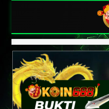
Skip
to
content
KOIN688