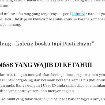
menang karena sudah mempercayakan kami sebagai Bandar Te
unas.
l online sekarang yang terpercaya seperti
koin688
? Bandar y
 Jadi…. tidak perlu khwatir pada situs koin688 karena kemen
da pemenang.
eng – kaleng bosku tapi Pasti Bayar”
N688 YANG WAJIB DI KETAHUI
donesia. Dengan menyediakan berbagai macam permainan yan
lagi untuk bergabung dan bermain bersama kami situs judi onli
an anda. Hanya dengan 1 User ID anda sudah dapat memainka
 online yang pastinya seru dan menyenangkan.
koin688 yang tidak dapat di jumpai pada bandar togel lainnya se