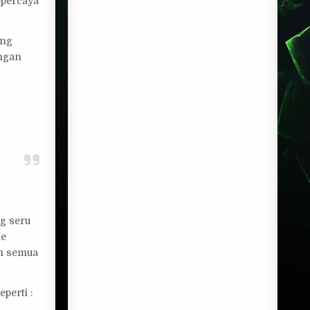
percaya
ang
angan
g seru
ne
n semua
perti :