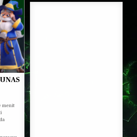
LUNAS
0 menit
i
nda