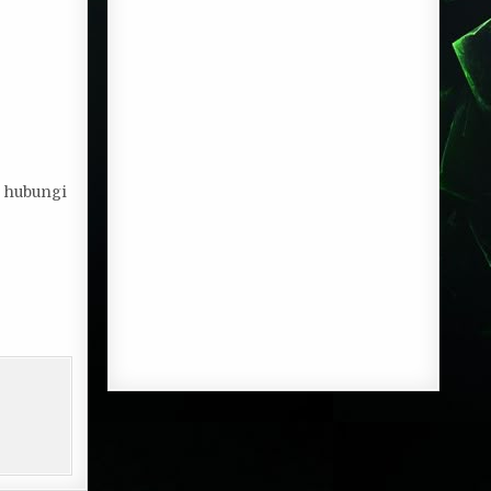
h hubungi