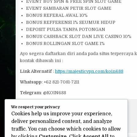
EVENT BUY SPIN & FREE SPIN SLOT GAME
EVENT SAMBARAN PETIR SLOT GAME
BONUS REFERAL AWAL 10%
BONUS REFFERENSI 1% SEUMUR HIDUP
DEPOSIT PULSA TANPA POTONGAN
BONUS CASHBACK SLOT DAN LIVE CASINO 10%
BONUS ROLLINGAN SLOT GAME 1%
Ayo segera daftarkan diri anda pada situs terpercaya 
kontak dibawah ini :
Link Alternatif
:
https://majesticvpn.com/koin688
Whatsapp
: +62 821-7081-7211
Telegram
: @KOIN688
Author:
Admin Koin688
We respect your privacy
Cookies help us improve your experience,
deliver personalized content, and analyze
traffic. You can choose which cookies to allow
by clicking
Customize
. Click
Accept All
to