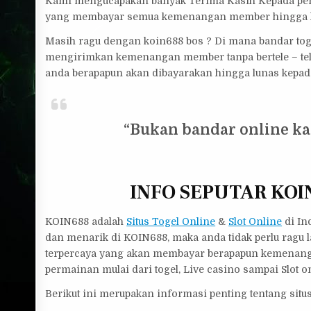
Kami mengucapakan banyak Terima Kasih Kepada pe
yang membayar semua kemenangan member hingga l
Masih ragu dengan koin688 bos ? Di mana bandar toge
mengirimkan kemenangan member tanpa bertele – tele.
anda berapapun akan dibayarakan hingga lunas kepa
“Bukan bandar online kal
INFO SEPUTAR KOI
KOIN688 adalah
Situs Togel Online
&
Slot Online
di In
dan menarik di KOIN688, maka anda tidak perlu ragu 
terpercaya yang akan membayar berapapun kemenang
permainan mulai dari togel, Live casino sampai Slot
Berikut ini merupakan informasi penting tentang situs 