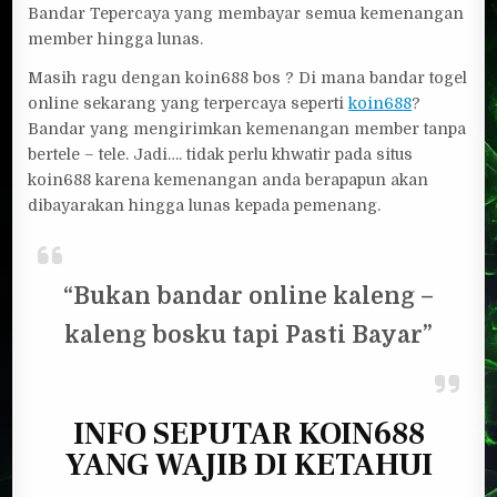
Bandar Tepercaya yang membayar semua kemenangan
member hingga lunas.
Masih ragu dengan koin688 bos ? Di mana bandar togel
online sekarang yang terpercaya seperti
koin688
?
Bandar yang mengirimkan kemenangan member tanpa
bertele – tele. Jadi…. tidak perlu khwatir pada situs
koin688 karena kemenangan anda berapapun akan
dibayarakan hingga lunas kepada pemenang.
“Bukan bandar online kaleng –
kaleng bosku tapi Pasti Bayar”
INFO SEPUTAR KOIN688
YANG WAJIB DI KETAHUI