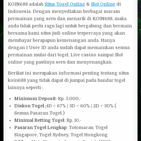
KOIN688 adalah
Situs Togel Online
&
Slot Online
di
Indonesia. Dengan menyediakan berbagai macam
permainan yang seru dan menarik di KOIN688, maka
anda tidak perlu ragu lagi untuk bergabung dan bermain
bersama kami situs judi online terpercaya yang akan
membayar berapapun kemenangan anda. Hanya
dengan 1 User ID anda sudah dapat memainkan semua
permainan mulai dari togel, Live casino sampai Slot
online yang pastinya seru dan menyenangkan.
Berikut ini merupakan informasi penting tentang situs
koin688 yang tidak dapat di jumpai pada bandar togel
lainnya seperti :
Minimum Deposit
: Rp. 5.000,-
Diskon Togel :
4D = 67% | 3D = 60% | 2D = 30% (
Semua Pasaran Togel )
Minimal Betting Togel
: Rp. 10,-
Pasaran Togel Lengkap
: Totomacau, Togel
Singapore, Togel Sydney, Togel Hongkong