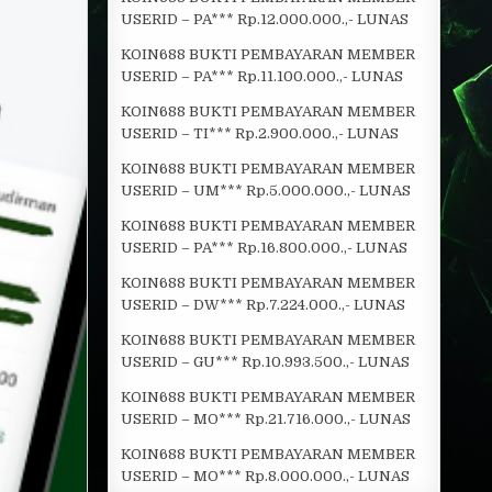
USERID – PA*** Rp.12.000.000.,- LUNAS
KOIN688 BUKTI PEMBAYARAN MEMBER
USERID – PA*** Rp.11.100.000.,- LUNAS
KOIN688 BUKTI PEMBAYARAN MEMBER
USERID – TI*** Rp.2.900.000.,- LUNAS
KOIN688 BUKTI PEMBAYARAN MEMBER
USERID – UM*** Rp.5.000.000.,- LUNAS
KOIN688 BUKTI PEMBAYARAN MEMBER
USERID – PA*** Rp.16.800.000.,- LUNAS
KOIN688 BUKTI PEMBAYARAN MEMBER
USERID – DW*** Rp.7.224.000.,- LUNAS
KOIN688 BUKTI PEMBAYARAN MEMBER
USERID – GU*** Rp.10.993.500.,- LUNAS
KOIN688 BUKTI PEMBAYARAN MEMBER
USERID – MO*** Rp.21.716.000.,- LUNAS
KOIN688 BUKTI PEMBAYARAN MEMBER
USERID – MO*** Rp.8.000.000.,- LUNAS