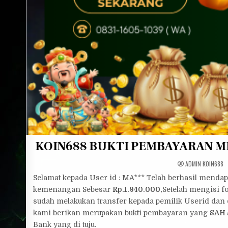
KOIN688 BUKTI PEMBAYARAN MEM
ADMIN KOIN688
Selamat kepada User id : MA*** Telah berhasil men
kemenangan Sebesar
Rp.1.940.000,
Setelah mengisi f
sudah melakukan transfer kepada pemilik Userid dan
kami berikan merupakan bukti pembayaran yang
SAH 
Bank yang di tuju.