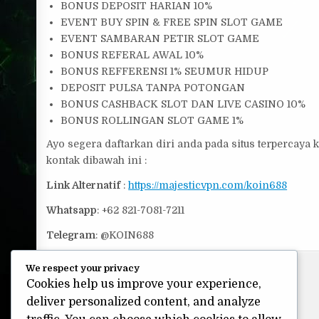
BONUS DEPOSIT HARIAN 10%
EVENT BUY SPIN & FREE SPIN SLOT GAME
EVENT SAMBARAN PETIR SLOT GAME
BONUS REFERAL AWAL 10%
BONUS REFFERENSI 1% SEUMUR HIDUP
DEPOSIT PULSA TANPA POTONGAN
BONUS CASHBACK SLOT DAN LIVE CASINO 10%
BONUS ROLLINGAN SLOT GAME 1%
Ayo segera daftarkan diri anda pada situs terpercaya 
kontak dibawah ini :
Link Alternatif
:
https://majesticvpn.com/koin688
Whatsapp
: +62 821-7081-7211
Telegram
: @KOIN688
Author:
Admin Koin688
We respect your privacy
Cookies help us improve your experience,
deliver personalized content, and analyze