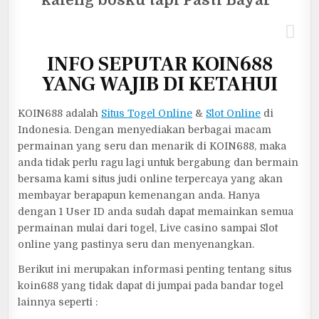
INFO SEPUTAR KOIN688
YANG WAJIB DI KETAHUI
KOIN688 adalah
Situs Togel Online
&
Slot Online
di
Indonesia. Dengan menyediakan berbagai macam
permainan yang seru dan menarik di KOIN688, maka
anda tidak perlu ragu lagi untuk bergabung dan bermain
bersama kami situs judi online terpercaya yang akan
membayar berapapun kemenangan anda. Hanya
dengan 1 User ID anda sudah dapat memainkan semua
permainan mulai dari togel, Live casino sampai Slot
online yang pastinya seru dan menyenangkan.
Berikut ini merupakan informasi penting tentang situs
koin688 yang tidak dapat di jumpai pada bandar togel
lainnya seperti :