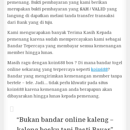
pemenang. Bukti pembayaran yang kami berikan
merupakan bukti pembayaran yang
SAH / VALID
yang
langung di dapatkan melaui tanda transfer transaksi
dari Bank yang di tuju.
Kami mengucapakan banyak Terima Kasih Kepada
pemenang karena sudah mempercayakan kami sebagai
Bandar Tepercaya yang membayar semua kemenangan
member hingga lunas.
Masih ragu dengan koin688 bos ? Di mana bandar togel
online sekarang yang terpercaya seperti
koin688
?
Bandar yang mengirimkan kemenangan member tanpa
bertele – tele. Jadi…. tidak perlu khwatir pada situs
koin688 karena kemenangan anda berapapun akan
dibayarakan hingga lunas kepada pemenang.
“Bukan bandar online kaleng –
kaleng bosku tapi Pasti Bayar”