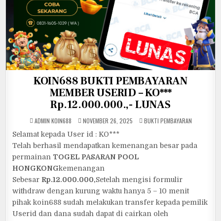
KOIN688 BUKTI PEMBAYARAN
MEMBER USERID – KO***
Rp.12.000.000.,- LUNAS
POSTED
ADMIN KOIN688
NOVEMBER 26, 2025
BUKTI PEMBAYARAN
IN
Selamat kepada User id : KO***
Telah berhasil mendapatkan kemenangan besar pada
permainan
TOGEL PASARAN POOL
HONGKONG
kemenangan
Sebesar
Rp.12.000.000,
Setelah mengisi formulir
withdraw dengan kurung waktu hanya 5 – 10 menit
pihak koin688 sudah melakukan transfer kepada pemilik
Userid dan dana sudah dapat di cairkan oleh