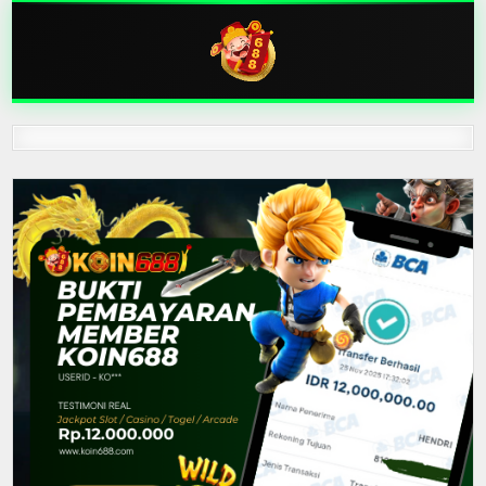
Skip
to
content
KOIN688