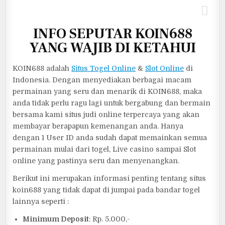
INFO SEPUTAR KOIN688
YANG WAJIB DI KETAHUI
KOIN688 adalah
Situs Togel Online
&
Slot Online
di
Indonesia. Dengan menyediakan berbagai macam
permainan yang seru dan menarik di KOIN688, maka
anda tidak perlu ragu lagi untuk bergabung dan bermain
bersama kami situs judi online terpercaya yang akan
membayar berapapun kemenangan anda. Hanya
dengan 1 User ID anda sudah dapat memainkan semua
permainan mulai dari togel, Live casino sampai Slot
online yang pastinya seru dan menyenangkan.
Berikut ini merupakan informasi penting tentang situs
koin688 yang tidak dapat di jumpai pada bandar togel
lainnya seperti :
Minimum Deposit
: Rp. 5.000,-