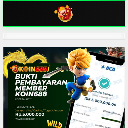
Skip
to
content
KOIN688