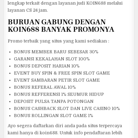
lengkap terkait dengan layanan judi KOIN688 melalui
layanan CS 24 jam.
BURUAN GABUNG DENGAN
KOIN688 BANYAK PROMONYA
Promo terbaik yang situs yang kami sediakan :
BONUS MEMBER BARU SEBESAR 30%
GARANSI KEKALAHAN SLOT 100%
BONUS DEPOSIT HARIAN 10%
EVENT BUY SPIN & FREE SPIN SLOT GAME
EVENT SAMBARAN PETIR SLOT GAME
BONUS REFERAL AWAL 10%
BONUS REFFERENSI 1% SEUMUR HIDUP
DEPOSIT PULSA TANPA POTONGAN
BONUS CASHBACK SLOT DAN LIVE CASINO 10%
BONUS ROLLINGAN SLOT GAME 1%
Ayo segera daftarkan diri anda pada situs terpercaya
kami hanya di koin688. Untuk info pendaftaran lebih