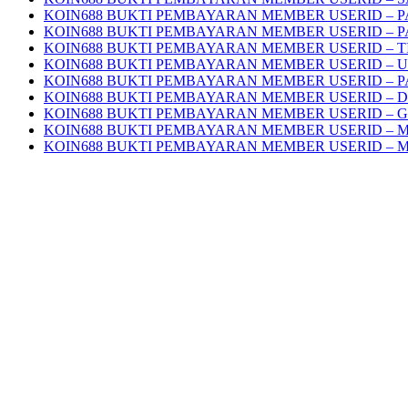
KOIN688 BUKTI PEMBAYARAN MEMBER USERID – PA**
KOIN688 BUKTI PEMBAYARAN MEMBER USERID – PA**
KOIN688 BUKTI PEMBAYARAN MEMBER USERID – TI***
KOIN688 BUKTI PEMBAYARAN MEMBER USERID – UM**
KOIN688 BUKTI PEMBAYARAN MEMBER USERID – PA**
KOIN688 BUKTI PEMBAYARAN MEMBER USERID – DW**
KOIN688 BUKTI PEMBAYARAN MEMBER USERID – GU**
KOIN688 BUKTI PEMBAYARAN MEMBER USERID – MO**
KOIN688 BUKTI PEMBAYARAN MEMBER USERID – MO**