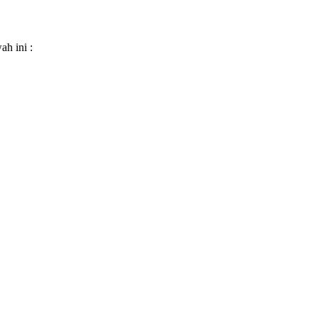
ah ini :