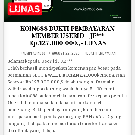
KOIN688 BUKTI PEMBAYARAN
MEMBER USERID – JE***
Rp.127.000.000.,- LUNAS
POSTED
ADMIN KOIN688
AUGUST 22, 2025
BUKTI PEMBAYARAN
IN
Selamat kepada User id : JE***
Telah berhasil mendapatkan kemenangan besar pada
permainan SLOT
SWEET BONANZA 1000
kemenangan
Sebesar
Rp.127.000.000,
Setelah mengisi formulir
withdraw dengan kurung waktu hanya 5 – 10 menit
pihak koin688 sudah melakukan transfer kepada pemilik
Userid dan dana sudah dapat di cairkan oleh
pemenang. Bukti pembayaran yang kami berikan
merupakan bukti pembayaran yang
SAH / VALID
yang
langung di dapatkan melaui tanda transfer transaksi
dari Bank yang di tuju.