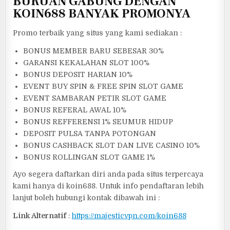
BURUAN GABUNG DENGAN
KOIN688 BANYAK PROMONYA
Promo terbaik yang situs yang kami sediakan :
BONUS MEMBER BARU SEBESAR 30%
GARANSI KEKALAHAN SLOT 100%
BONUS DEPOSIT HARIAN 10%
EVENT BUY SPIN & FREE SPIN SLOT GAME
EVENT SAMBARAN PETIR SLOT GAME
BONUS REFERAL AWAL 10%
BONUS REFFERENSI 1% SEUMUR HIDUP
DEPOSIT PULSA TANPA POTONGAN
BONUS CASHBACK SLOT DAN LIVE CASINO 10%
BONUS ROLLINGAN SLOT GAME 1%
Ayo segera daftarkan diri anda pada situs terpercaya
kami hanya di koin688. Untuk info pendaftaran lebih
lanjut boleh hubungi kontak dibawah ini :
Link Alternatif
:
https://majesticvpn.com/koin688