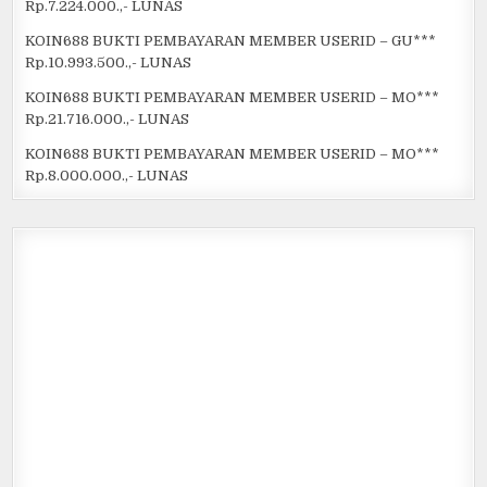
Rp.7.224.000.,- LUNAS
KOIN688 BUKTI PEMBAYARAN MEMBER USERID – GU***
Rp.10.993.500.,- LUNAS
KOIN688 BUKTI PEMBAYARAN MEMBER USERID – MO***
Rp.21.716.000.,- LUNAS
KOIN688 BUKTI PEMBAYARAN MEMBER USERID – MO***
Rp.8.000.000.,- LUNAS