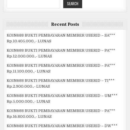
SEARCH
Recent Posts
KOIN688 BUKTI PEMBAYARAN MEMBER USERID – SA***
Rp.10.405.000.,- LUNAS
KOIN688 BUKTI PEMBAYARAN MEMBER USERID – PA***
Rp.12.000.000.,- LUNAS
KOIN688 BUKTI PEMBAYARAN MEMBER USERID – PA***
Rp.11.100.000.,- LUNAS
KOIN688 BUKTI PEMBAYARAN MEMBER USERID – TI***
Rp.2.900.000.,- LUNAS
KOIN688 BUKTI PEMBAYARAN MEMBER USERID – UM***
Rp.5.000.000.,- LUNAS
KOIN688 BUKTI PEMBAYARAN MEMBER USERID – PA***
Rp.16.800.000.,- LUNAS
KOIN688 BUKTI PEMBAYARAN MEMBER USERID – DW***