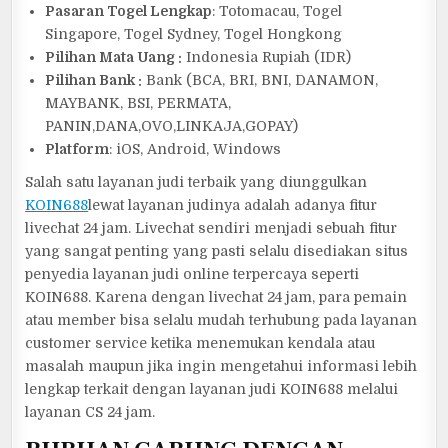
Pasaran Togel Lengkap
: Totomacau, Togel
Singapore, Togel Sydney, Togel Hongkong
Pilihan Mata Uang :
Indonesia Rupiah (IDR)
Pilihan Bank :
Bank (BCA, BRI, BNI, DANAMON,
MAYBANK, BSI, PERMATA,
PANIN,DANA,OVO,LINKAJA,GOPAY)
Platform
: iOS, Android, Windows
Salah satu layanan judi terbaik yang diunggulkan
KOIN688
lewat layanan judinya adalah adanya fitur
livechat 24 jam. Livechat sendiri menjadi sebuah fitur
yang sangat penting yang pasti selalu disediakan situs
penyedia layanan judi online terpercaya seperti
KOIN688. Karena dengan livechat 24 jam, para pemain
atau member bisa selalu mudah terhubung pada layanan
customer service ketika menemukan kendala atau
masalah maupun jika ingin mengetahui informasi lebih
lengkap terkait dengan layanan judi KOIN688 melalui
layanan CS 24 jam.