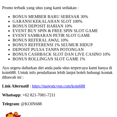
Promo terbaik yang situs yang kami sediakan :
BONUS MEMBER BARU SEBESAR 30%
GARANSI KEKALAHAN SLOT 100%
BONUS DEPOSIT HARIAN 10%
EVENT BUY SPIN & FREE SPIN SLOT GAME
EVENT SAMBARAN PETIR SLOT GAME
BONUS REFERAL AWAL 10%
BONUS REFFERENSI 1% SEUMUR HIDUP
DEPOSIT PULSA TANPA POTONGAN
BONUS CASHBACK SLOT DAN LIVE CASINO 10%
BONUS ROLLINGAN SLOT GAME 1%
Ayo segera daftarkan diri anda pada situs terpercaya kami hanya di
koin688. Untuk info pendaftaran lebih lanjut boleh hubungi kontak
dibawah ini :
Link Alternatif
:
https://majesticvpn.com/koin688
Whatsapp
: +62 821-7081-7211
Telegram
: @KOIN688