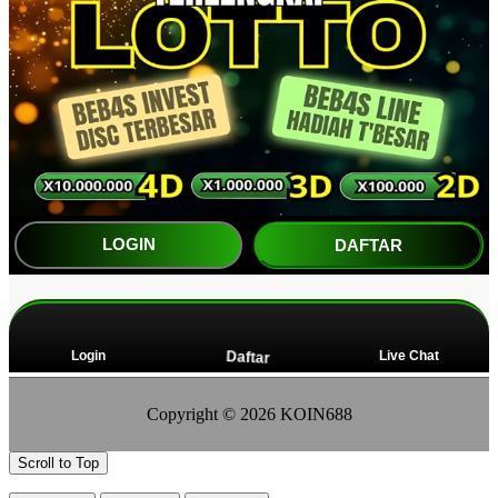
Copyright © 2026 KOIN688
Scroll to Top