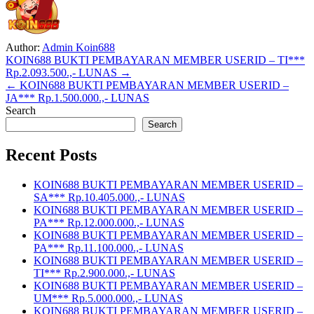
Author:
Admin Koin688
Post
KOIN688 BUKTI PEMBAYARAN MEMBER USERID – TI***
Rp.2.093.500.,- LUNAS →
navigation
← KOIN688 BUKTI PEMBAYARAN MEMBER USERID –
JA*** Rp.1.500.000.,- LUNAS
Search
Search
Recent Posts
KOIN688 BUKTI PEMBAYARAN MEMBER USERID –
SA*** Rp.10.405.000.,- LUNAS
KOIN688 BUKTI PEMBAYARAN MEMBER USERID –
PA*** Rp.12.000.000.,- LUNAS
KOIN688 BUKTI PEMBAYARAN MEMBER USERID –
PA*** Rp.11.100.000.,- LUNAS
KOIN688 BUKTI PEMBAYARAN MEMBER USERID –
TI*** Rp.2.900.000.,- LUNAS
KOIN688 BUKTI PEMBAYARAN MEMBER USERID –
UM*** Rp.5.000.000.,- LUNAS
KOIN688 BUKTI PEMBAYARAN MEMBER USERID –