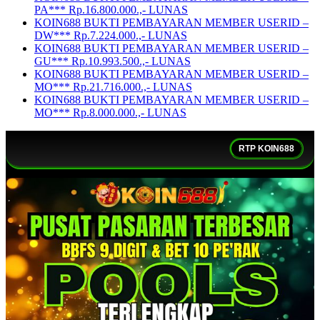
PA*** Rp.16.800.000.,- LUNAS
KOIN688 BUKTI PEMBAYARAN MEMBER USERID –
DW*** Rp.7.224.000.,- LUNAS
KOIN688 BUKTI PEMBAYARAN MEMBER USERID –
GU*** Rp.10.993.500.,- LUNAS
KOIN688 BUKTI PEMBAYARAN MEMBER USERID –
MO*** Rp.21.716.000.,- LUNAS
KOIN688 BUKTI PEMBAYARAN MEMBER USERID –
MO*** Rp.8.000.000.,- LUNAS