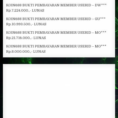
KOIN688 BUKTI PEMBAYARAN MEMBER USERID – DW***
Rp.7.224.000.,- LUNAS
KOIN688 BUKTI PEMBAYARAN MEMBER USERID – GU***
Rp.10.993.500.,- LUNAS
KOIN688 BUKTI PEMBAYARAN MEMBER USERID – MO***
Rp.21.716.000.,- LUNAS
KOIN688 BUKTI PEMBAYARAN MEMBER USERID – MO***
Rp.8.000.000.,- LUNAS