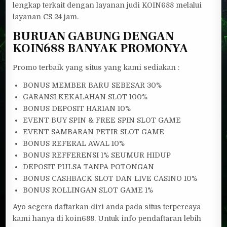
lengkap terkait dengan layanan judi KOIN688 melalui
layanan CS 24 jam.
BURUAN GABUNG DENGAN
KOIN688 BANYAK PROMONYA
Promo terbaik yang situs yang kami sediakan :
BONUS MEMBER BARU SEBESAR 30%
GARANSI KEKALAHAN SLOT 100%
BONUS DEPOSIT HARIAN 10%
EVENT BUY SPIN & FREE SPIN SLOT GAME
EVENT SAMBARAN PETIR SLOT GAME
BONUS REFERAL AWAL 10%
BONUS REFFERENSI 1% SEUMUR HIDUP
DEPOSIT PULSA TANPA POTONGAN
BONUS CASHBACK SLOT DAN LIVE CASINO 10%
BONUS ROLLINGAN SLOT GAME 1%
Ayo segera daftarkan diri anda pada situs terpercaya
kami hanya di koin688. Untuk info pendaftaran lebih