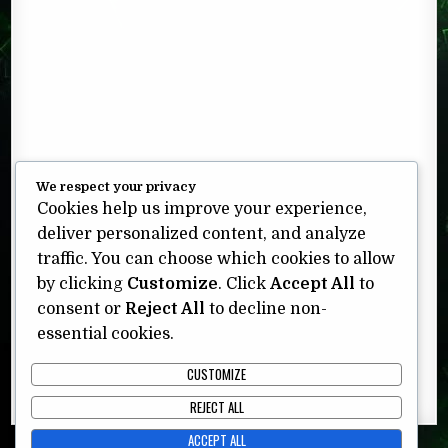
We respect your privacy
Cookies help us improve your experience,
deliver personalized content, and analyze
traffic. You can choose which cookies to allow
by clicking
Customize
. Click
Accept All
to
consent or
Reject All
to decline non-
essential cookies.
CUSTOMIZE
REJECT ALL
ACCEPT ALL