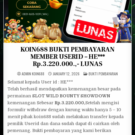
KOIN688 BUKTI PEMBAYARAN
MEMBER USERID – HE***
Rp.3.220.000.,- LUNAS
POSTED
ADMIN KOIN688
JANUARY 12, 2026
BUKTI PEMBAYARAN
IN
Selamat kepada User id : HE***
Telah berhasil mendapatkan kemenangan besar pada
permainan
SLOT WILD BOUNTY SHOWDOWN
kemenangan Sebesar
Rp.3.220.000,
Setelah mengisi
formulir withdraw dengan kurung waktu hanya 5 – 10
menit pihak koin688 sudah melakukan transfer kepada
pemilik Userid dan dana sudah dapat di cairkan oleh
pemenang. Bukti pembayaran yang kami berikan