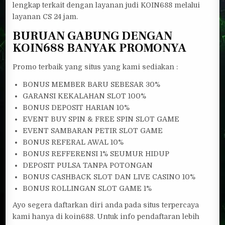
lengkap terkait dengan layanan judi KOIN688 melalui
layanan CS 24 jam.
BURUAN GABUNG DENGAN
KOIN688 BANYAK PROMONYA
Promo terbaik yang situs yang kami sediakan :
BONUS MEMBER BARU SEBESAR 30%
GARANSI KEKALAHAN SLOT 100%
BONUS DEPOSIT HARIAN 10%
EVENT BUY SPIN & FREE SPIN SLOT GAME
EVENT SAMBARAN PETIR SLOT GAME
BONUS REFERAL AWAL 10%
BONUS REFFERENSI 1% SEUMUR HIDUP
DEPOSIT PULSA TANPA POTONGAN
BONUS CASHBACK SLOT DAN LIVE CASINO 10%
BONUS ROLLINGAN SLOT GAME 1%
Ayo segera daftarkan diri anda pada situs terpercaya
kami hanya di koin688. Untuk info pendaftaran lebih