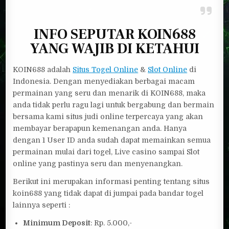
INFO SEPUTAR KOIN688
YANG WAJIB DI KETAHUI
KOIN688 adalah
Situs Togel Online
&
Slot Online
di
Indonesia. Dengan menyediakan berbagai macam
permainan yang seru dan menarik di KOIN688, maka
anda tidak perlu ragu lagi untuk bergabung dan bermain
bersama kami situs judi online terpercaya yang akan
membayar berapapun kemenangan anda. Hanya
dengan 1 User ID anda sudah dapat memainkan semua
permainan mulai dari togel, Live casino sampai Slot
online yang pastinya seru dan menyenangkan.
Berikut ini merupakan informasi penting tentang situs
koin688 yang tidak dapat di jumpai pada bandar togel
lainnya seperti :
Minimum Deposit
: Rp. 5.000,-