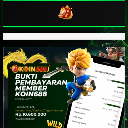
Skip
to
content
KOIN688