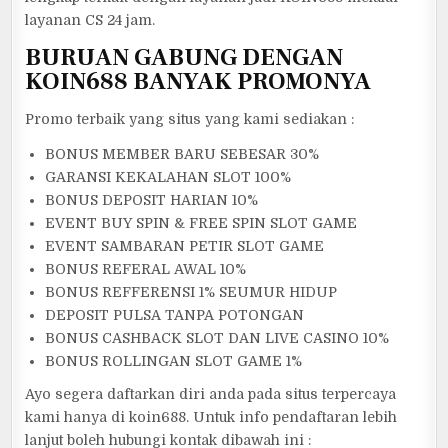
layanan CS 24 jam.
BURUAN GABUNG DENGAN
KOIN688 BANYAK PROMONYA
Promo terbaik yang situs yang kami sediakan :
BONUS MEMBER BARU SEBESAR 30%
GARANSI KEKALAHAN SLOT 100%
BONUS DEPOSIT HARIAN 10%
EVENT BUY SPIN & FREE SPIN SLOT GAME
EVENT SAMBARAN PETIR SLOT GAME
BONUS REFERAL AWAL 10%
BONUS REFFERENSI 1% SEUMUR HIDUP
DEPOSIT PULSA TANPA POTONGAN
BONUS CASHBACK SLOT DAN LIVE CASINO 10%
BONUS ROLLINGAN SLOT GAME 1%
Ayo segera daftarkan diri anda pada situs terpercaya
kami hanya di koin688. Untuk info pendaftaran lebih
lanjut boleh hubungi kontak dibawah ini :