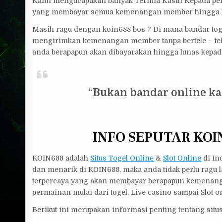
Kami mengucapakan banyak Terima Kasih Kepada pe
yang membayar semua kemenangan member hingga l
Masih ragu dengan koin688 bos ? Di mana bandar toge
mengirimkan kemenangan member tanpa bertele – tele.
anda berapapun akan dibayarakan hingga lunas kepa
“Bukan bandar online kal
INFO SEPUTAR KOI
KOIN688 adalah
Situs Togel Online
&
Slot Online
di In
dan menarik di KOIN688, maka anda tidak perlu ragu 
terpercaya yang akan membayar berapapun kemenang
permainan mulai dari togel, Live casino sampai Slot
Berikut ini merupakan informasi penting tentang situs 