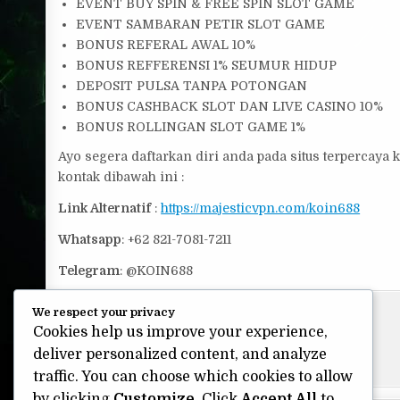
EVENT BUY SPIN & FREE SPIN SLOT GAME
EVENT SAMBARAN PETIR SLOT GAME
BONUS REFERAL AWAL 10%
BONUS REFFERENSI 1% SEUMUR HIDUP
DEPOSIT PULSA TANPA POTONGAN
BONUS CASHBACK SLOT DAN LIVE CASINO 10%
BONUS ROLLINGAN SLOT GAME 1%
Ayo segera daftarkan diri anda pada situs terpercaya 
kontak dibawah ini :
Link Alternatif
:
https://majesticvpn.com/koin688
Whatsapp
: +62 821-7081-7211
Telegram
: @KOIN688
Author:
Admin Koin688
We respect your privacy
Cookies help us improve your experience,
deliver personalized content, and analyze
traffic. You can choose which cookies to allow
by clicking
Customize
. Click
Accept All
to