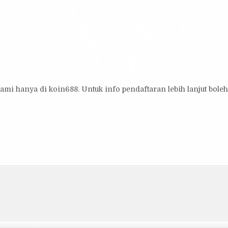
kami hanya di koin688. Untuk info pendaftaran lebih lanjut bole