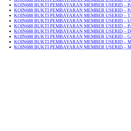
KOIN688 BUKTI PEMBAYARAN MEMBER USERID – PA**
KOIN688 BUKTI PEMBAYARAN MEMBER USERID – PA**
KOIN688 BUKTI PEMBAYARAN MEMBER USERID – TI***
KOIN688 BUKTI PEMBAYARAN MEMBER USERID – UM**
KOIN688 BUKTI PEMBAYARAN MEMBER USERID – PA**
KOIN688 BUKTI PEMBAYARAN MEMBER USERID – DW**
KOIN688 BUKTI PEMBAYARAN MEMBER USERID – GU**
KOIN688 BUKTI PEMBAYARAN MEMBER USERID – MO**
KOIN688 BUKTI PEMBAYARAN MEMBER USERID – MO**