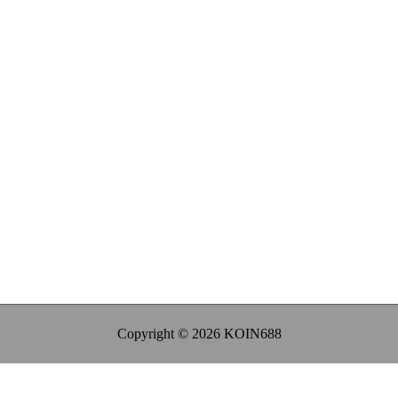
Copyright © 2026 KOIN688