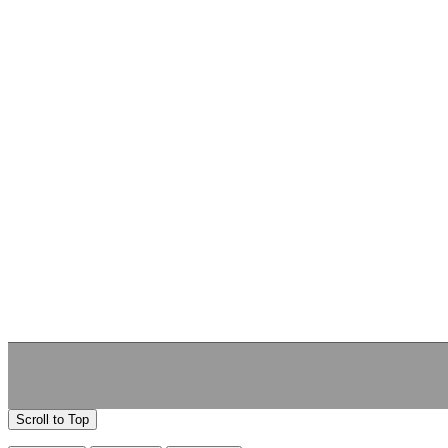
Scroll to Top