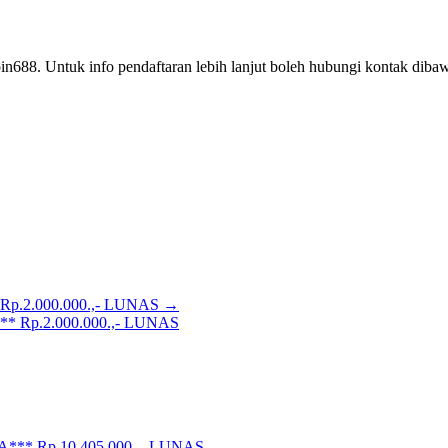
oin688. Untuk info pendaftaran lebih lanjut boleh hubungi kontak dibaw
.2.000.000.,- LUNAS →
Rp.2.000.000.,- LUNAS
* Rp.10.405.000.,- LUNAS