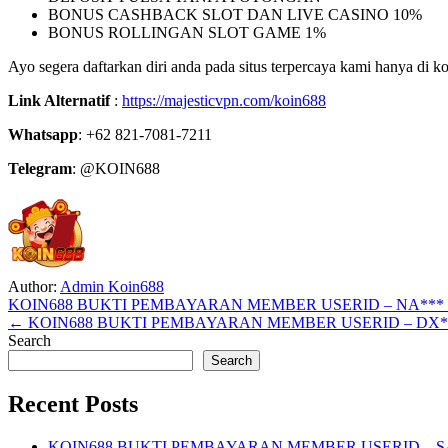
BONUS CASHBACK SLOT DAN LIVE CASINO 10%
BONUS ROLLINGAN SLOT GAME 1%
Ayo segera daftarkan diri anda pada situs terpercaya kami hanya di k
Link Alternatif
:
https://majesticvpn.com/koin688
Whatsapp
: +62 821-7081-7211
Telegram
: @KOIN688
Author:
Admin Koin688
Post
KOIN688 BUKTI PEMBAYARAN MEMBER USERID – NA*** Rp
← KOIN688 BUKTI PEMBAYARAN MEMBER USERID – DX*** 
navigation
Search
Search
Recent Posts
KOIN688 BUKTI PEMBAYARAN MEMBER USERID – SA**