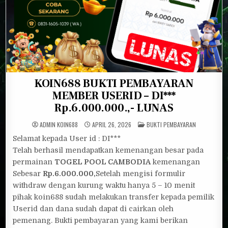
KOIN688 BUKTI PEMBAYARAN
MEMBER USERID – DI***
Rp.6.000.000.,- LUNAS
POSTED
ADMIN KOIN688
APRIL 26, 2026
BUKTI PEMBAYARAN
IN
Selamat kepada User id : DI***
Telah berhasil mendapatkan kemenangan besar pada
permainan
TOGEL POOL CAMBODIA
kemenangan
Sebesar
Rp.6.000.000,
Setelah mengisi formulir
withdraw dengan kurung waktu hanya 5 – 10 menit
pihak koin688 sudah melakukan transfer kepada pemilik
Userid dan dana sudah dapat di cairkan oleh
pemenang. Bukti pembayaran yang kami berikan