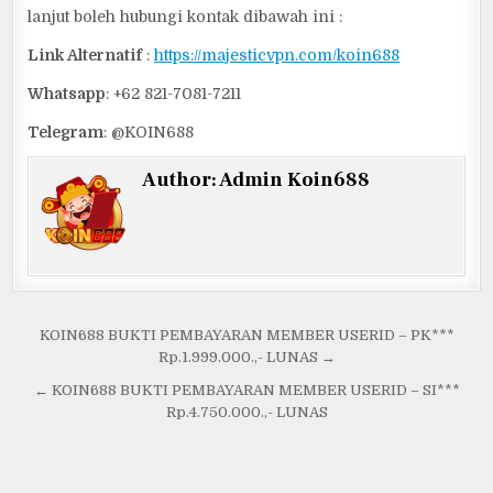
lanjut boleh hubungi kontak dibawah ini :
Link Alternatif
:
https://majesticvpn.com/koin688
Whatsapp
: +62 821-7081-7211
Telegram
: @KOIN688
Author:
Admin Koin688
Post
KOIN688 BUKTI PEMBAYARAN MEMBER USERID – PK***
Rp.1.999.000.,- LUNAS →
navigation
← KOIN688 BUKTI PEMBAYARAN MEMBER USERID – SI***
Rp.4.750.000.,- LUNAS