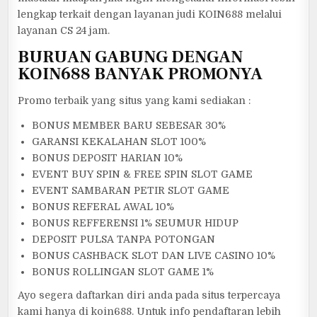
lengkap terkait dengan layanan judi KOIN688 melalui
layanan CS 24 jam.
BURUAN GABUNG DENGAN
KOIN688 BANYAK PROMONYA
Promo terbaik yang situs yang kami sediakan :
BONUS MEMBER BARU SEBESAR 30%
GARANSI KEKALAHAN SLOT 100%
BONUS DEPOSIT HARIAN 10%
EVENT BUY SPIN & FREE SPIN SLOT GAME
EVENT SAMBARAN PETIR SLOT GAME
BONUS REFERAL AWAL 10%
BONUS REFFERENSI 1% SEUMUR HIDUP
DEPOSIT PULSA TANPA POTONGAN
BONUS CASHBACK SLOT DAN LIVE CASINO 10%
BONUS ROLLINGAN SLOT GAME 1%
Ayo segera daftarkan diri anda pada situs terpercaya
kami hanya di koin688. Untuk info pendaftaran lebih