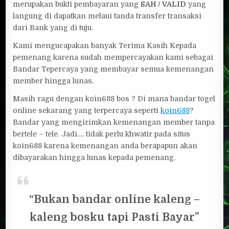
merupakan bukti pembayaran yang
SAH / VALID
yang
langung di dapatkan melaui tanda transfer transaksi
dari Bank yang di tuju.
Kami mengucapakan banyak Terima Kasih Kepada
pemenang karena sudah mempercayakan kami sebagai
Bandar Tepercaya yang membayar semua kemenangan
member hingga lunas.
Masih ragu dengan koin688 bos ? Di mana bandar togel
online sekarang yang terpercaya seperti
koin688
?
Bandar yang mengirimkan kemenangan member tanpa
bertele – tele. Jadi…. tidak perlu khwatir pada situs
koin688 karena kemenangan anda berapapun akan
dibayarakan hingga lunas kepada pemenang.
“Bukan bandar online kaleng –
kaleng bosku tapi Pasti Bayar”