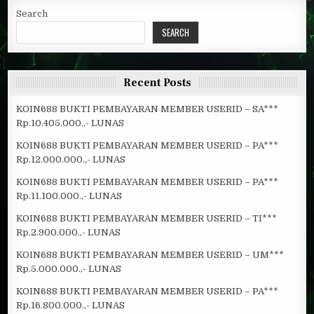
Search
SEARCH
Recent Posts
KOIN688 BUKTI PEMBAYARAN MEMBER USERID – SA***
Rp.10.405.000.,- LUNAS
KOIN688 BUKTI PEMBAYARAN MEMBER USERID – PA***
Rp.12.000.000.,- LUNAS
KOIN688 BUKTI PEMBAYARAN MEMBER USERID – PA***
Rp.11.100.000.,- LUNAS
KOIN688 BUKTI PEMBAYARAN MEMBER USERID – TI***
Rp.2.900.000.,- LUNAS
KOIN688 BUKTI PEMBAYARAN MEMBER USERID – UM***
Rp.5.000.000.,- LUNAS
KOIN688 BUKTI PEMBAYARAN MEMBER USERID – PA***
Rp.16.800.000.,- LUNAS