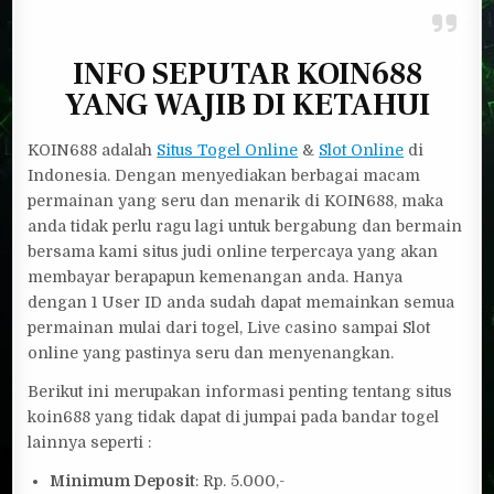
INFO SEPUTAR KOIN688
YANG WAJIB DI KETAHUI
KOIN688 adalah
Situs Togel Online
&
Slot Online
di
Indonesia. Dengan menyediakan berbagai macam
permainan yang seru dan menarik di KOIN688, maka
anda tidak perlu ragu lagi untuk bergabung dan bermain
bersama kami situs judi online terpercaya yang akan
membayar berapapun kemenangan anda. Hanya
dengan 1 User ID anda sudah dapat memainkan semua
permainan mulai dari togel, Live casino sampai Slot
online yang pastinya seru dan menyenangkan.
Berikut ini merupakan informasi penting tentang situs
koin688 yang tidak dapat di jumpai pada bandar togel
lainnya seperti :
Minimum Deposit
: Rp. 5.000,-