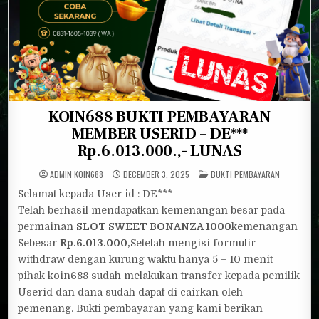
KOIN688 BUKTI PEMBAYARAN
MEMBER USERID – DE***
Rp.6.013.000.,- LUNAS
POSTED
ADMIN KOIN688
DECEMBER 3, 2025
BUKTI PEMBAYARAN
IN
Selamat kepada User id : DE***
Telah berhasil mendapatkan kemenangan besar pada
permainan
SLOT SWEET BONANZA 1000
kemenangan
Sebesar
Rp.6.013.000,
Setelah mengisi formulir
withdraw dengan kurung waktu hanya 5 – 10 menit
pihak koin688 sudah melakukan transfer kepada pemilik
Userid dan dana sudah dapat di cairkan oleh
pemenang. Bukti pembayaran yang kami berikan