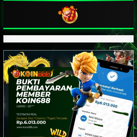
Skip
to
content
KOIN688