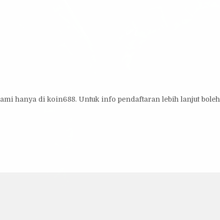
kami hanya di koin688. Untuk info pendaftaran lebih lanjut bole