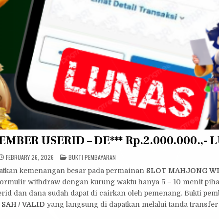
BER USERID – DE*** Rp.2.000.000.,- 
POSTED
FEBRUARY 26, 2026
BUKTI PEMBAYARAN
IN
dapatkan kemenangan besar pada permainan
SLOT MAHJONG WI
formulir withdraw dengan kurung waktu hanya 5 – 10 menit pih
erid dan dana sudah dapat di cairkan oleh pemenang. Bukti pe
g
SAH / VALID
yang langsung di dapatkan melalui tanda transfer