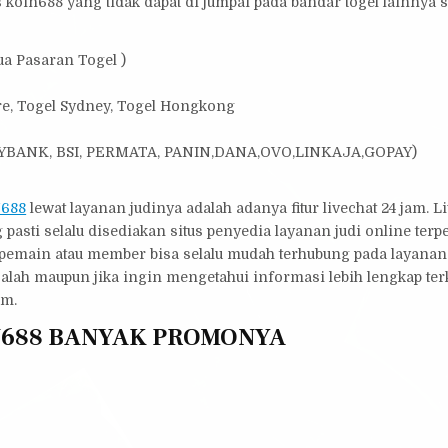
koin688 yang tidak dapat di jumpai pada bandar togel lainnya se
ua Pasaran Togel )
re, Togel Sydney, Togel Hongkong
AYBANK, BSI, PERMATA, PANIN,DANA,OVO,LINKAJA,GOPAY)
688
lewat layanan judinya adalah adanya fitur livechat 24 jam. L
pasti selalu disediakan situs penyedia layanan judi online terp
a pemain atau member bisa selalu mudah terhubung pada layanan
lah maupun jika ingin mengetahui informasi lebih lengkap terk
am.
688 BANYAK PROMONYA