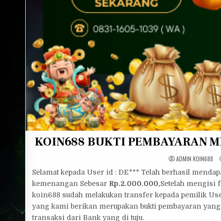
KOIN688 BUKTI PEMBAYARAN MEM
ADMIN KOIN688
Selamat kepada User id : DE*** Telah berhasil men
kemenangan Sebesar
Rp.2.000.000,
Setelah mengisi 
koin688 sudah melakukan transfer kepada pemilik Us
yang kami berikan merupakan bukti pembayaran yan
transaksi dari Bank yang di tuju.