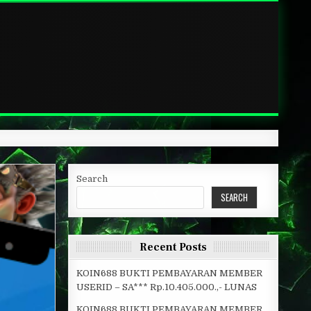
Search
SEARCH
Recent Posts
KOIN688 BUKTI PEMBAYARAN MEMBER
USERID – SA*** Rp.10.405.000.,- LUNAS
KOIN688 BUKTI PEMBAYARAN MEMBER