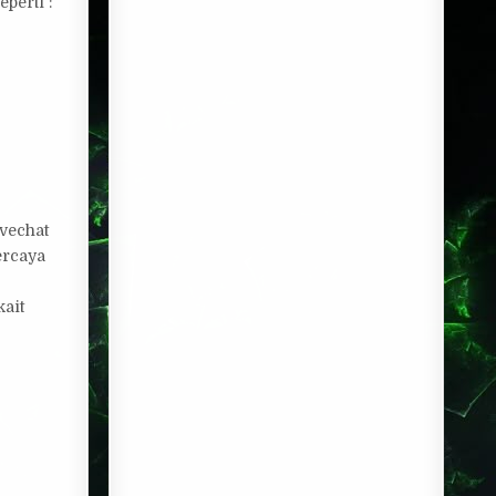
perti :
ivechat
ercaya
ait