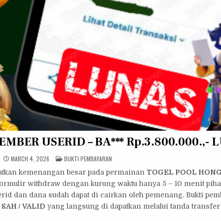
BER USERID – BA*** Rp.3.800.000.,- 
POSTED
MARCH 4, 2026
BUKTI PEMBAYARAN
IN
apatkan kemenangan besar pada permainan
TOGEL POOL HON
formulir withdraw dengan kurung waktu hanya 5 – 10 menit pih
erid dan dana sudah dapat di cairkan oleh pemenang. Bukti pe
g
SAH / VALID
yang langsung di dapatkan melalui tanda transfer