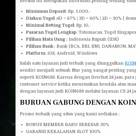
Berikut ini merupakan informasi penting tentang situs 
Minimum Deposit
: Rp. 5.000,-
Diskon Togel :
4D = 67% | 3D = 60% | 2D = 30% ( Sem
Minimal Betting Togel
: Rp. 10,-
Pasaran Togel Lengkap
: Totomacau, Togel Singapo
Pilihan Mata Uang :
Indonesia Rupiah (IDR)
Pilihan Bank :
Bank (BCA, BRI, BNI, DANAMON, M
Platform
: iOS, Android, Windows
Salah satu layanan judi terbaik yang diunggulkan
KOIN
sendiri menjadi sebuah fitur yang sangat penting yang 
seperti KOIN688. Karena dengan livechat 24 jam, par
customer service ketika menemukan kendala atau masa
dengan layanan judi KOIN688 melalui layanan CS 24 j
BURUAN GABUNG DENGAN KOIN
Promo terbaik yang situs yang kami sediakan :
BONUS MEMBER BARU SEBESAR 30%
GARANSI KEKALAHAN SLOT 100%