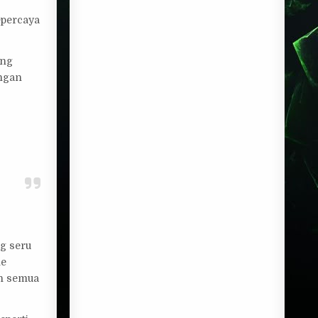
percaya
ang
angan
g seru
ne
n semua