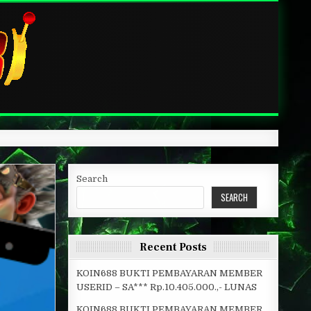
Search
SEARCH
Recent Posts
KOIN688 BUKTI PEMBAYARAN MEMBER
USERID – SA*** Rp.10.405.000.,- LUNAS
KOIN688 BUKTI PEMBAYARAN MEMBER