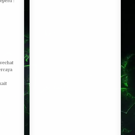
perti :
ivechat
ercaya
ait