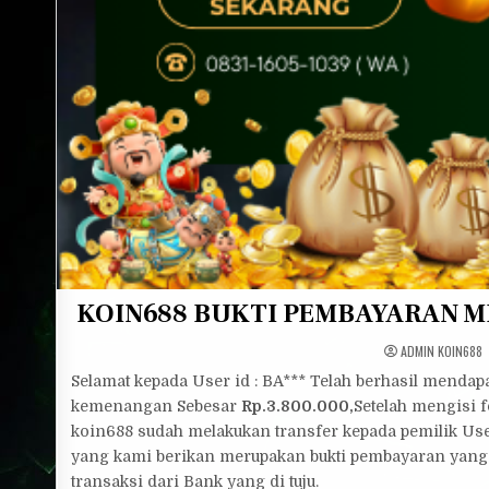
KOIN688 BUKTI PEMBAYARAN MEM
ADMIN KOIN688
Selamat kepada User id : BA*** Telah berhasil mend
kemenangan Sebesar
Rp.3.800.000,
Setelah mengisi 
koin688 sudah melakukan transfer kepada pemilik Us
yang kami berikan merupakan bukti pembayaran yan
transaksi dari Bank yang di tuju.