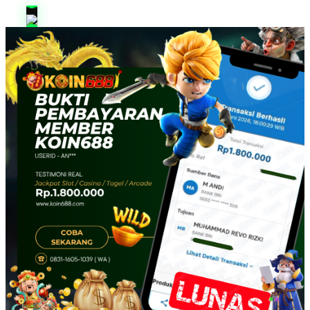
Skip
to
content
KOIN688