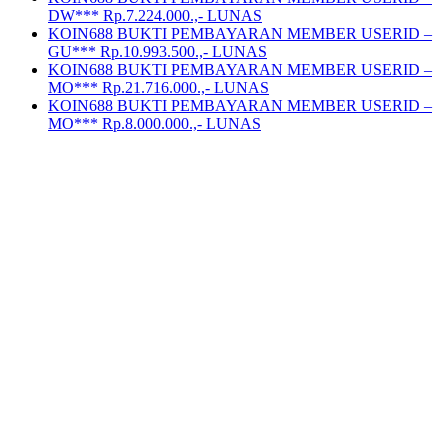
DW*** Rp.7.224.000.,- LUNAS
KOIN688 BUKTI PEMBAYARAN MEMBER USERID –
GU*** Rp.10.993.500.,- LUNAS
KOIN688 BUKTI PEMBAYARAN MEMBER USERID –
MO*** Rp.21.716.000.,- LUNAS
KOIN688 BUKTI PEMBAYARAN MEMBER USERID –
MO*** Rp.8.000.000.,- LUNAS