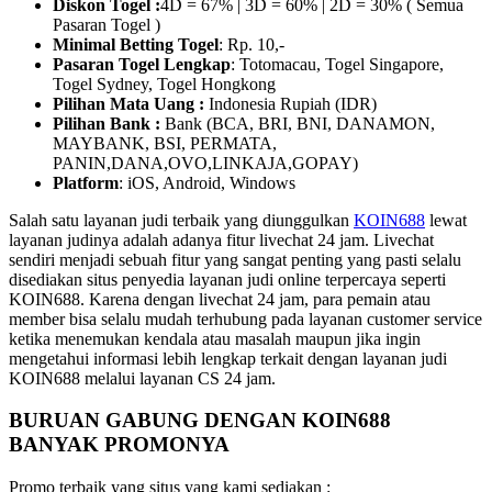
Diskon Togel :
4D = 67% | 3D = 60% | 2D = 30% ( Semua
Pasaran Togel )
Minimal Betting Togel
: Rp. 10,-
Pasaran Togel Lengkap
: Totomacau, Togel Singapore,
Togel Sydney, Togel Hongkong
Pilihan Mata Uang :
Indonesia Rupiah (IDR)
Pilihan Bank :
Bank (BCA, BRI, BNI, DANAMON,
MAYBANK, BSI, PERMATA,
PANIN,DANA,OVO,LINKAJA,GOPAY)
Platform
: iOS, Android, Windows
Salah satu layanan judi terbaik yang diunggulkan
KOIN688
lewat
layanan judinya adalah adanya fitur livechat 24 jam. Livechat
sendiri menjadi sebuah fitur yang sangat penting yang pasti selalu
disediakan situs penyedia layanan judi online terpercaya seperti
KOIN688. Karena dengan livechat 24 jam, para pemain atau
member bisa selalu mudah terhubung pada layanan customer service
ketika menemukan kendala atau masalah maupun jika ingin
mengetahui informasi lebih lengkap terkait dengan layanan judi
KOIN688 melalui layanan CS 24 jam.
BURUAN GABUNG DENGAN KOIN688
BANYAK PROMONYA
Promo terbaik yang situs yang kami sediakan :