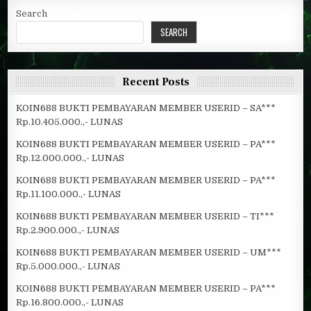
Search
SEARCH
Recent Posts
KOIN688 BUKTI PEMBAYARAN MEMBER USERID – SA***
Rp.10.405.000.,- LUNAS
KOIN688 BUKTI PEMBAYARAN MEMBER USERID – PA***
Rp.12.000.000.,- LUNAS
KOIN688 BUKTI PEMBAYARAN MEMBER USERID – PA***
Rp.11.100.000.,- LUNAS
KOIN688 BUKTI PEMBAYARAN MEMBER USERID – TI***
Rp.2.900.000.,- LUNAS
KOIN688 BUKTI PEMBAYARAN MEMBER USERID – UM***
Rp.5.000.000.,- LUNAS
KOIN688 BUKTI PEMBAYARAN MEMBER USERID – PA***
Rp.16.800.000.,- LUNAS