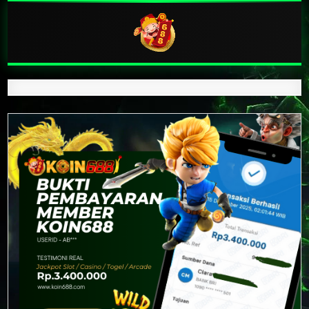
Skip
to
content
KOIN688