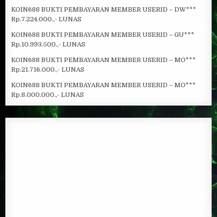
KOIN688 BUKTI PEMBAYARAN MEMBER USERID – DW***
Rp.7.224.000.,- LUNAS
KOIN688 BUKTI PEMBAYARAN MEMBER USERID – GU***
Rp.10.993.500.,- LUNAS
KOIN688 BUKTI PEMBAYARAN MEMBER USERID – MO***
Rp.21.716.000.,- LUNAS
KOIN688 BUKTI PEMBAYARAN MEMBER USERID – MO***
Rp.8.000.000.,- LUNAS