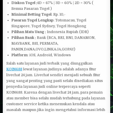
Diskon Togel :
4D = 67% | 3D = 60% | 2D = 30% (
Semua Pasaran Togel )
Minimal Betting Togel
: Rp. 10,-
Pasaran Togel Lengkap
: Totomacau, Togel
Singapore, Togel Sydney, Togel Hongkong
Pilihan Mata Uang :
Indonesia Rupiah (IDR)
Pilihan Bank :
Bank (BCA, BRI, BNI, DANAMON,
MAYBANK, BSI, PERMATA,
PANIN,DANA,OVO,LINKAJA,GOPAY)
Platform
: iOS, Android, Windows
Salah satu layanan judi terbaik yang diunggulkan
KOIN688
lewat layanan judinya adalah adanya fitur
livechat 24 jam. Livechat sendiri menjadi sebuah fitur
yang sangat penting yang pasti selalu disediakan situs
penyedia layanan judi online terpercaya seperti
KOIN688. Karena dengan livechat 24 jam, para pemain
atau member bisa selalu mudah terhubung pada layanan
customer service ketika menemukan kendala atau
masalah maupun jika ingin mengetahui informasi lebih