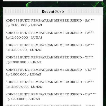
Recent Posts
KOIN688 BUKTI PEMBAYARAN MEMBER USERID – SA***
Rp.10.405.000.,- LUNAS
KOIN688 BUKTI PEMBAYARAN MEMBER USERID – PA***
Rp.12.000.000.,- LUNAS
KOIN688 BUKTI PEMBAYARAN MEMBER USERID – PA***
Rp.11.100.000.,- LUNAS
KOIN688 BUKTI PEMBAYARAN MEMBER USERID – TI***
Rp.2.900.000.,- LUNAS
KOIN688 BUKTI PEMBAYARAN MEMBER USERID – UM***
Rp.5.000.000.,- LUNAS
KOIN688 BUKTI PEMBAYARAN MEMBER USERID – PA***
Rp.16.800.000.,- LUNAS
KOIN688 BUKTI PEMBAYARAN MEMBER USERID – DW***
Rp.7.224.000.,- LUNAS