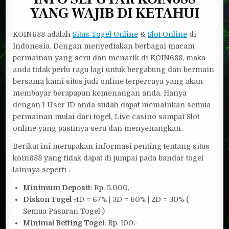
YANG WAJIB DI KETAHUI
KOIN688 adalah
Situs Togel Online
&
Slot Online
di
Indonesia. Dengan menyediakan berbagai macam
permainan yang seru dan menarik di KOIN688, maka
anda tidak perlu ragu lagi untuk bergabung dan bermain
bersama kami situs judi online terpercaya yang akan
membayar berapapun kemenangan anda. Hanya
dengan 1 User ID anda sudah dapat memainkan semua
permainan mulai dari togel, Live casino sampai Slot
online yang pastinya seru dan menyenangkan.
Berikut ini merupakan informasi penting tentang situs
koin688 yang tidak dapat di jumpai pada bandar togel
lainnya seperti :
Minimum Deposit
: Rp. 5.000,-
Diskon Togel :
4D = 67% | 3D = 60% | 2D = 30% (
Semua Pasaran Togel )
Minimal Betting Togel
: Rp. 100,-