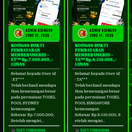
RP.4.500.000.,-
RP.4.500.000.,-
RP.4.500.000.,-
RP.4.500.000.,-
RP.1.200.000.,-
RP.1.200.000.,-
RP.1.200.000.,-
RP.1.200.000.,-
LUNAS
LUNAS
LUNAS
LUNAS
LUNAS
LUNAS
LUNAS
LUNAS
ADMIN KOIN688
ADMIN KOIN688
JUNE 15, 2026
JUNE 14, 2026
KOIN688 BUKTI
KOIN688 BUKTI
PEMBAYARAN
PEMBAYARAN
MEMBER USERID –
MEMBER USERID –
ET*** Rp.7.000.000.,-
TA*** Rp.8.510.000.,-
LUNAS
LUNAS
Selamat kepada User id
Selamat kepada User id
: ET***
: TA***
Telah berhasil mendapa
Telah berhasil mendapa
tkan kemenangan besar
tkan kemenangan besar
pada permainan TOGEL
pada permainan TOGEL
POOL SYDNEY
POOL SINGAPORE
kemenangan
kemenangan
Sebesar Rp.7.000.000,
Sebesar Rp.8.510.000, S
Setelah mengisi…
etelah mengisi…
BUKTI PEMBAYARAN
BUKTI PEMBAYARAN