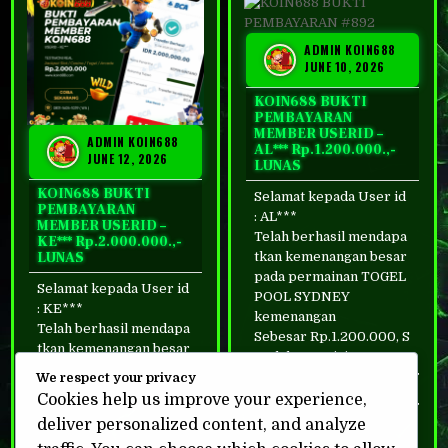
USERID
USERID
USERID
USERID
USERID
USERID
USERID
USERID
–
–
–
–
–
–
–
–
AH***
AH***
AH***
AH***
ST***
ST***
ST***
ST***
RP.6.193.500.,-
RP.6.193.500.,-
RP.6.193.500.,-
RP.6.193.500.,-
RP.1.900.000.,-
RP.1.900.000.,-
RP.1.900.000.,-
RP.1.900.000.,-
ADMIN KOIN688
LUNAS
LUNAS
LUNAS
LUNAS
LUNAS
LUNAS
LUNAS
LUNAS
JUNE 10, 2026
KOIN688 BUKTI
PEMBAYARAN
MEMBER USERID –
ADMIN KOIN688
AL*** Rp.1.200.000.,-
JUNE 12, 2026
LUNAS
KOIN688 BUKTI
Selamat kepada User id
PEMBAYARAN
: AL***
MEMBER USERID –
Telah berhasil mendapa
KE*** Rp.2.000.000.,-
tkan kemenangan besar
LUNAS
pada permainan TOGEL
Selamat kepada User id
POOL SYDNEY
: KE***
kemenangan
Telah berhasil mendapa
Sebesar Rp.1.200.000, S
tkan kemenangan besar
etelah mengisi…
pada permainan TOGEL
We respect your privacy
BUKTI PEMBAYARAN
POOL SYDNEY
Cookies help us improve your experience,
kemenangan
SHARE:
deliver personalized content, and analyze
Sebesar Rp.2.000.000,
SHARE
SHARE
SHARE
SHARE
THIS
THIS
THIS
THIS