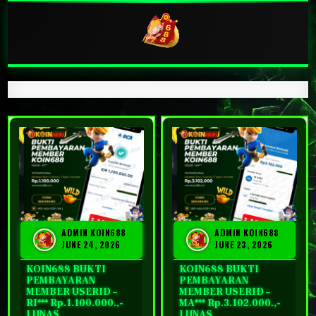
Skip
to
content
KOIN688
ADMIN KOIN688
ADMIN KOIN688
JUNE 24, 2026
JUNE 23, 2026
KOIN688 BUKTI
KOIN688 BUKTI
PEMBAYARAN
PEMBAYARAN
MEMBER USERID –
MEMBER USERID –
RI*** Rp.1.100.000.,-
MA*** Rp.3.102.000.,-
LUNAS
LUNAS